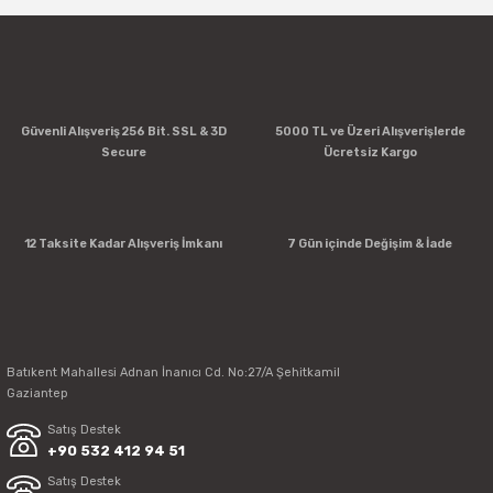
Yorum Yaz
Güvenli Alışveriş 256 Bit. SSL & 3D
5000 TL ve Üzeri Alışverişlerde
Secure
Ücretsiz Kargo
12 Taksite Kadar Alışveriş İmkanı
7 Gün içinde Değişim & İade
Batıkent Mahallesi Adnan İnanıcı Cd. No:27/A Şehitkamil
Gaziantep
Satış Destek
+90 532 412 94 51
Satış Destek