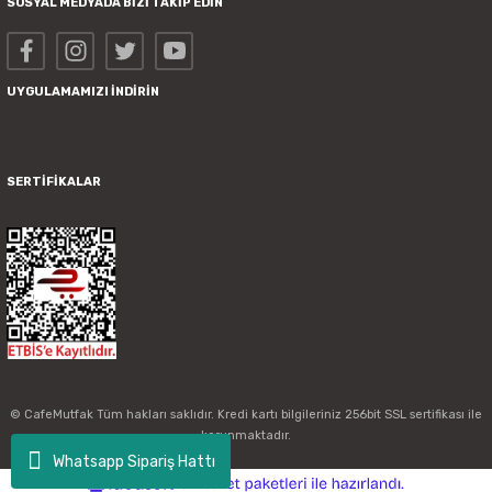
SOSYAL MEDYADA BİZİ TAKİP EDİN
UYGULAMAMIZI İNDİRİN
SERTİFİKALAR
© CafeMutfak Tüm hakları saklıdır. Kredi kartı bilgileriniz 256bit SSL sertifikası ile
korunmaktadır.
Whatsapp Sipariş Hattı
ideasoft
ile
e-