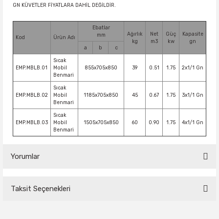
GN KÜVETLER FİYATLARA DAHİL DEĞİLDİR.
Ebatlar
Ağırlık
Net
Güç
Kapasite
mm
Kod
Ürün Adı
kg
m3
kw
gn
a
b
c
Sıcak
EMP.MBLB.01
Mobil
855x705x850
39
0.51
1.75
2x1/1 Gn
Benmari
Sıcak
EMP.MBLB.02
Mobil
1185x705x850
45
0.67
1.75
3x1/1 Gn
Benmari
Sıcak
EMP.MBLB.03
Mobil
1505x705x850
60
0.90
1.75
4x1/1 Gn
Benmari
Yorumlar
Taksit Seçenekleri
Bu ürüne ilk yorumu siz yapın!