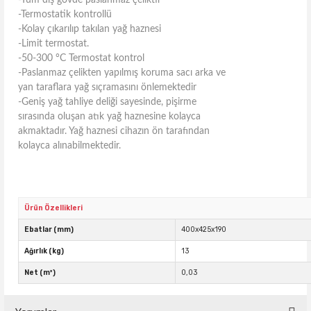
-Tüm dış gövde paslanmaz çeliktir
-Termostatik kontrollü
-Kolay çıkarılıp takılan yağ haznesi
-Limit termostat.
-50-300 °C Termostat kontrol
-Paslanmaz çelikten yapılmış koruma sacı arka ve
yan taraflara yağ sıçramasını önlemektedir
-Geniş yağ tahliye deliği sayesinde, pişirme
sırasında oluşan atık yağ haznesine kolayca
akmaktadır. Yağ haznesi cihazın ön tarafından
kolayca alınabilmektedir.
Ürün Özellikleri
Ebatlar (mm)
400x425x190
Ağırlık (kg)
13
Net (m³)
0,03