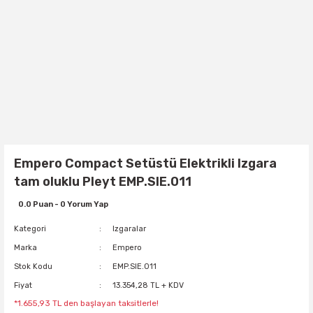
Empero Compact Setüstü Elektrikli Izgara
tam oluklu Pleyt EMP.SIE.011
0.0 Puan - 0 Yorum Yap
Kategori
Izgaralar
Marka
Empero
Stok Kodu
EMP.SIE.011
Fiyat
13.354,28 TL + KDV
*1.655,93 TL den başlayan taksitlerle!