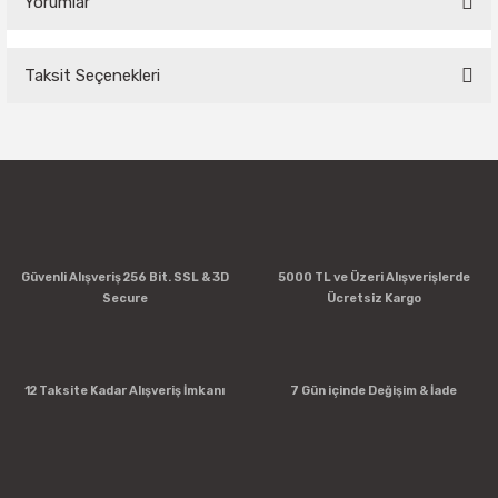
Yorumlar
Taksit Seçenekleri
Bu ürüne ilk yorumu siz yapın!
Yorum Yaz
Güvenli Alışveriş 256 Bit. SSL & 3D
5000 TL ve Üzeri Alışverişlerde
Secure
Ücretsiz Kargo
12 Taksite Kadar Alışveriş İmkanı
7 Gün içinde Değişim & İade