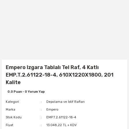
Empero Izgara Tablalı Tel Raf, 4 Katlı
EMP.T.2.61122-18-4, 610X1220X1800, 201
Kalite
0.0 Puan - 0 Yorum Yap
Kategori
Depolama ve İstif Rafları
Marka
Empero
Stok Kodu
EMP.T.2.61122-18-4
Fiyat
13.048,22 TL + KDV