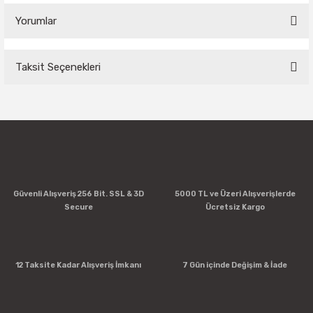
Yorumlar
Taksit Seçenekleri
Bu ürüne ilk yorumu siz yapın!
Yorum Yaz
Güvenli Alışveriş 256 Bit. SSL & 3D
5000 TL ve Üzeri Alışverişlerde
Secure
Ücretsiz Kargo
12 Taksite Kadar Alışveriş İmkanı
7 Gün içinde Değişim & İade