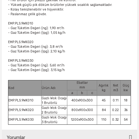
- Her brulör için piezzo çakmak ile kontrol.
- Yüksek güçlü pik döküm brülörler yüksek sıcaklık sağlamaktadır.
- Kolay temizlenebilir ve hijyeniktir.
- Paslanmaz çelik gövde.
EMP.PLS.9WK010
- Gaz Tüketim Değeri (ng): 1,90 m³/h
- Gaz Tüketim Değeri (lpg): 1,05 kg/h
EMP.PLS.9WK020
- Gaz Tüketim Değeri (ng): 3,8 m³/h
- Gaz Tüketim Değeri (lpg): 2,10 kg/h
EMP.PLS.9WK030
- Gaz Tüketim Değeri (ng): 5,60 m³/h
- Gaz Tüketim Değeri (lpg): 3,15 kg/h
Ebatlar
Ağırlık
Net
Güç
mm
Kod
Ürün Adı
kg
m3
kw
a
b
c
Gazlı Wok Ocağı
EMP.PLS.9WK010
400x900x300
45
0.11
18
1 Brulörlü
Gazlı Wok Ocağı
EMP.PLS.9WK020
800x900x300
84
0.22
36
2 Brulörlü
Gazlı Wok Ocağı
EMP.PLS.9WK030
1200x900x300
110
0.32
54
3 Brulörlü
Yorumlar