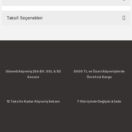
Taksit Seçenekleri
Bu ürüne ilk yorumu siz yapın!
Yorum Yaz
Güvenli Alışveriş 256 Bit. SSL & 3D
5000 TL ve Üzeri Alışverişlerde
Secure
Ücretsiz Kargo
12 Taksite Kadar Alışveriş İmkanı
7 Gün içinde Değişim & İade