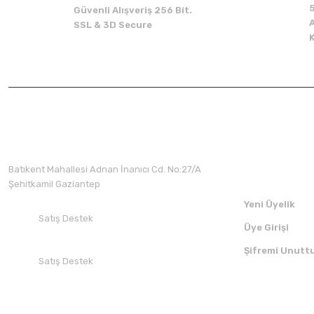
Güvenli Alışveriş 256 Bit.
A
SSL & 3D Secure
Üyelik
Batıkent Mahallesi Adnan İnanıcı Cd. No:27/A
Şehitkamil Gaziantep
Yeni Üyelik
Satış Destek
Üye Girişi
+90 532 412 94 51
Şifremi Unutt
Satış Destek
+90 850 30 70 300