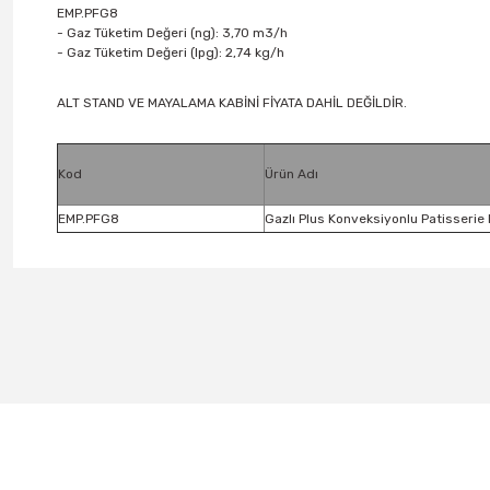
EMP.PFG8
- Gaz Tüketim Değeri (ng): 3,70 m3/h
- Gaz Tüketim Değeri (lpg): 2,74 kg/h
ALT STAND VE MAYALAMA KABİNİ FİYATA DAHİL DEĞİLDİR.
Kod
Ürün Adı
EMP.PFG8
Gazlı Plus Konveksiyonlu Patisserie F