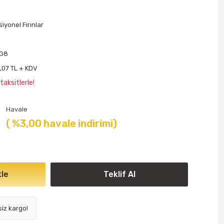
iyonel Fırınlar
o
FG8
,07 TL + KDV
aksitlerle!
Havale
( %3,00 havale indirimi)
le
Teklif Al
siz kargo!