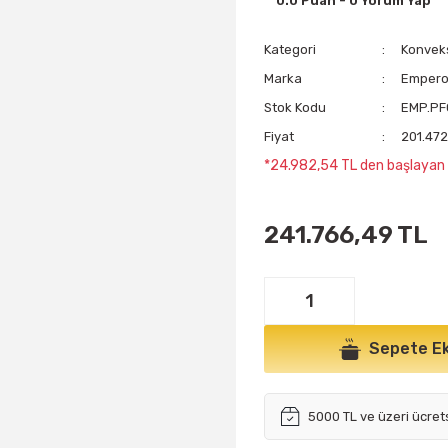
0.0 Puan - 0 Yorum Yap
Kategori
Konveks
Marka
Emper
Stok Kodu
EMP.P
Fiyat
201.472
*24.982,54 TL den başlayan t
241.766,49 TL
Sepete Ek
5000 TL ve üzeri ücret