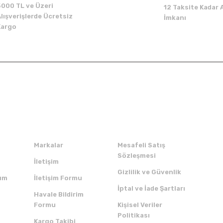
5000 TL ve Üzeri
12 Taksite Kadar A
lışverişlerde Ücretsiz
İmkanı
Kargo
Kurumsal
Alışveriş
Markalar
Mesafeli Satış
Sözleşmesi
İletişim
Gizlilik ve Güvenlik
um
İletişim Formu
İptal ve İade Şartları
Havale Bildirim
Formu
Kişisel Veriler
Politikası
Kargo Takibi