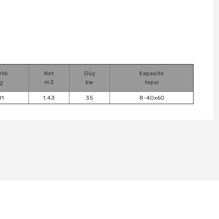
rlık
Net
Güç
Kapasite
g
m3
kw
tepsi
81
1.43
35
8-40x60