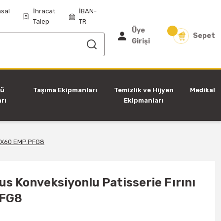
sal
İhracat
İBAN-
Talep
TR
Üye
Sepet
Girişi
tü
Taşıma Ekipmanları
Temizlik ve Hijyen
Medikal
rı
Ekipmanları
40X60 EMP.PFG8
us Konveksiyonlu Patisserie Fırını
PFG8