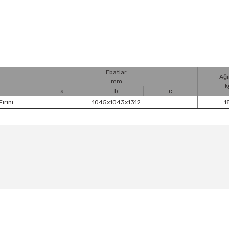
Ebatlar
Ağı
mm
k
a
b
c
ırını
1045x1043x1312
1
Bu ürüne ilk yorumu siz yapın!
Yorum Yaz