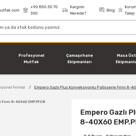
+90 850 30 70
Kargom
Kurum
utfak.com
Blog
300
Nerede?
Talep
i
Profesyonel
Çamaşırhane
Masa Üs
Mutfak
Ekipmanları
Ekipmanla
Ekipmanları
yonel Fırınlar
Empero Gazlı Plus Konveksiyonlu Patisserie Fırını 8-
Empero Gazlı Pl
8-40X60 EMP.