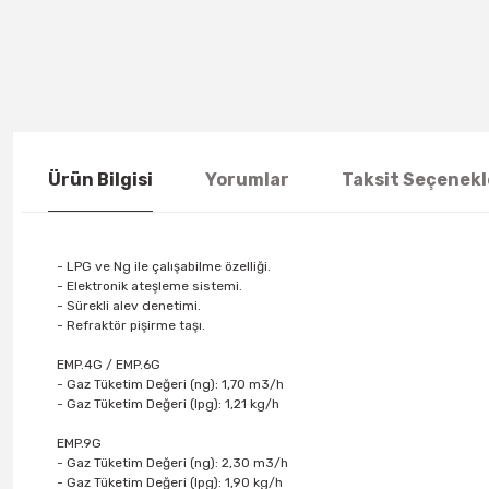
Ürün Bilgisi
Yorumlar
Taksit Seçenekl
- LPG ve Ng ile çalışabilme özelliği.
- Elektronik ateşleme sistemi.
- Sürekli alev denetimi.
- Refraktör pişirme taşı.
EMP.4G / EMP.6G
- Gaz Tüketim Değeri (ng): 1,70 m3/h
- Gaz Tüketim Değeri (lpg): 1,21 kg/h
EMP.9G
- Gaz Tüketim Değeri (ng): 2,30 m3/h
- Gaz Tüketim Değeri (lpg): 1,90 kg/h