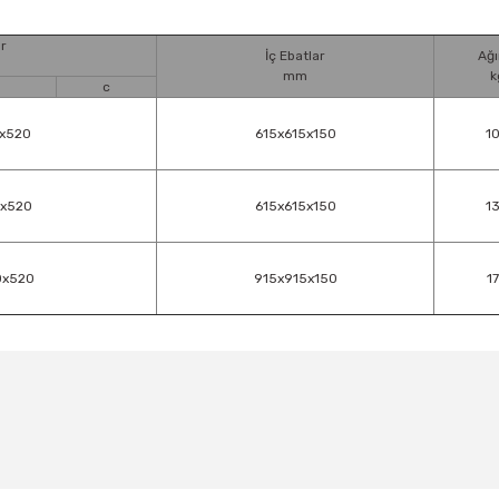
r
İç Ebatlar
Ağı
mm
k
c
x520
615x615x150
1
x520
615x615x150
1
0x520
915x915x150
1
Bu ürüne ilk yorumu siz yapın!