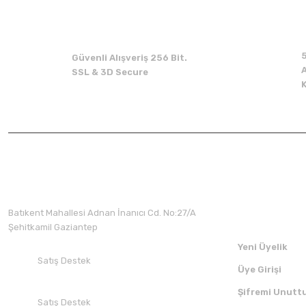
Güvenli Alışveriş 256 Bit.
A
SSL & 3D Secure
Üyelik
Batıkent Mahallesi Adnan İnanıcı Cd. No:27/A
Şehitkamil Gaziantep
Yeni Üyelik
Satış Destek
Üye Girişi
+90 532 412 94 51
Şifremi Unutt
Satış Destek