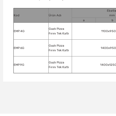
Ebatla
Kod
Ürün Adı
mm
a
b
Gazlı Pizza
EMP.4G
1100x950
Fırını Tek Katlı
Gazlı Pizza
EMP.6G
1400x950
Fırını Tek Katlı
Gazlı Pizza
EMP.9G
1400x125
Fırını Tek Katlı