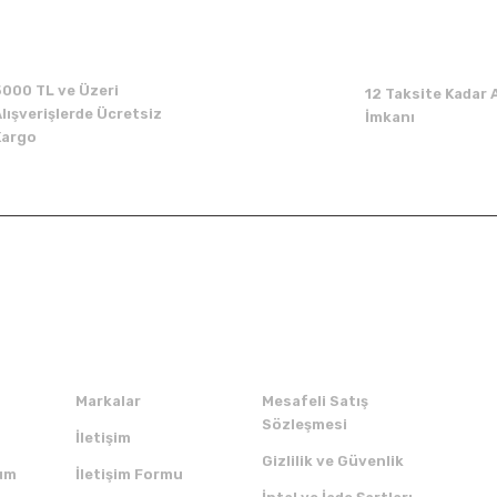
Yorum Yaz
5000 TL ve Üzeri
12 Taksite Kadar A
lışverişlerde Ücretsiz
İmkanı
Kargo
Kurumsal
Alışveriş
Markalar
Mesafeli Satış
Sözleşmesi
İletişim
Gizlilik ve Güvenlik
um
İletişim Formu