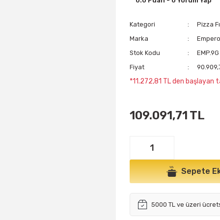
0.0 Puan - 0 Yorum Yap
Kategori
Pizza Fı
Marka
Emper
Stok Kodu
EMP.9G
Fiyat
90.909,
*11.272,81 TL den başlayan ta
109.091,71 TL
Sepete Ek
5000 TL ve üzeri ücret