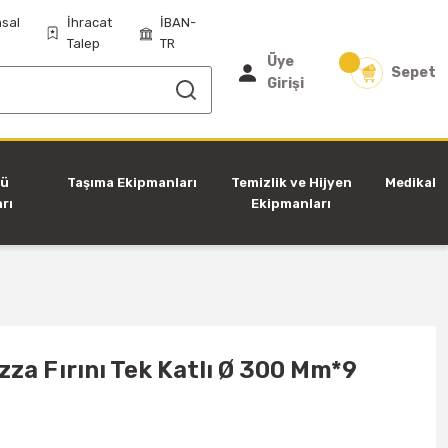
sal
İhracat
İBAN-
Talep
TR
Üye
Sepet
Girişi
tü
Taşıma Ekipmanları
Temizlik ve Hijyen
Medikal
rı
Ekipmanları
zza Fırını Tek Katlı Ø 300 Mm*9