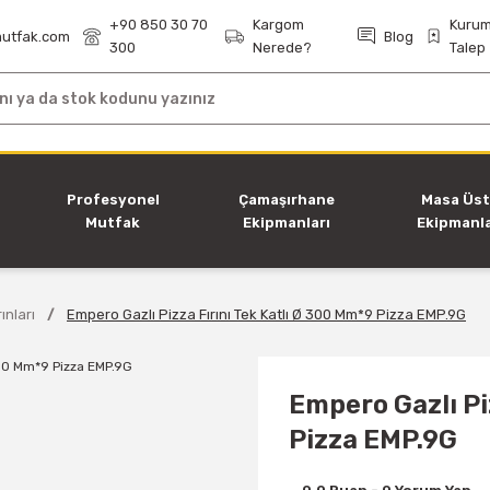
+90 850 30 70
Kargom
Kurum
utfak.com
Blog
300
Nerede?
Talep
i
Profesyonel
Çamaşırhane
Masa Üs
Mutfak
Ekipmanları
Ekipmanla
Ekipmanları
ınları
Empero Gazlı Pizza Fırını Tek Katlı Ø 300 Mm*9 Pizza EMP.9G
Empero Gazlı Pi
Pizza EMP.9G