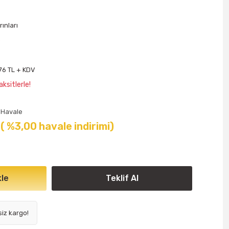
rınları
o
76 TL + KDV
ksitlerle!
Havale
( %3,00 havale indirimi)
le
Teklif Al
siz kargo!