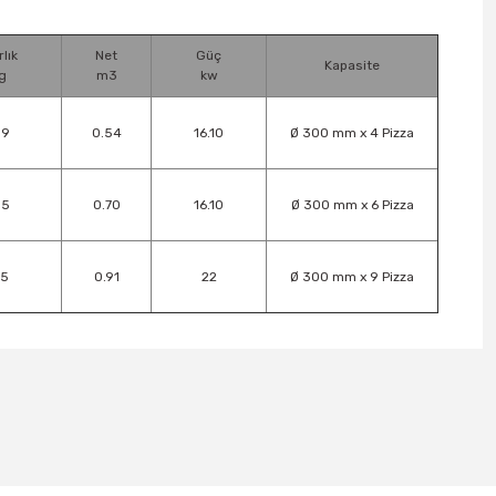
rlık
Net
Güç
Kapasite
g
m3
kw
09
0.54
16.10
Ø 300 mm x 4 Pizza
35
0.70
16.10
Ø 300 mm x 6 Pizza
75
0.91
22
Ø 300 mm x 9 Pizza