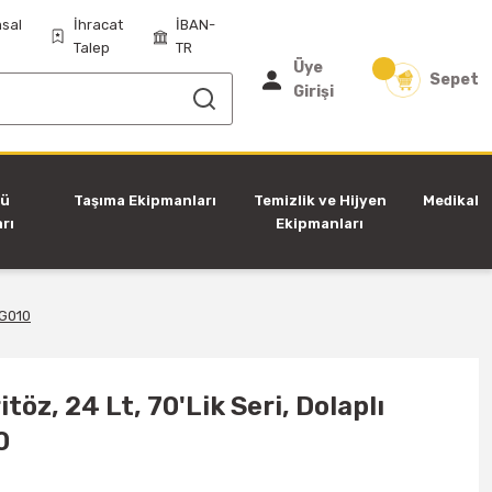
sal
İhracat
İBAN-
Talep
TR
Üye
Sepet
Girişi
tü
Taşıma Ekipmanları
Temizlik ve Hijyen
Medikal
rı
Ekipmanları
FG010
töz, 24 Lt, 70'Lik Seri, Dolaplı
0