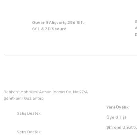
Güvenli Alışveriş 256 Bit.
A
SSL & 3D Secure
Üyelik
Batıkent Mahallesi Adnan İnanıcı Cd. No:27/A
Şehitkamil Gaziantep
Yeni Üyelik
Satış Destek
Üye Girişi
+90 532 412 94 51
Şifremi Unutt
Satış Destek