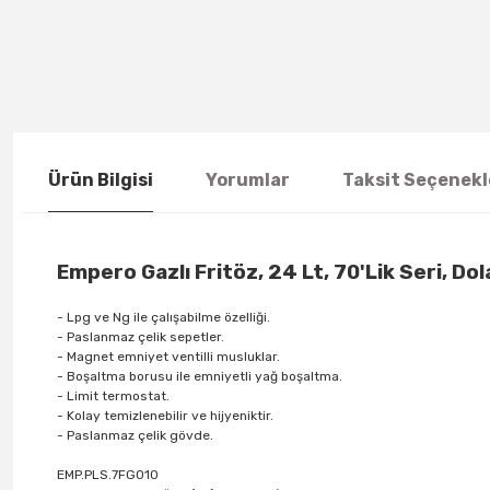
Ürün Bilgisi
Yorumlar
Taksit Seçenekl
Empero Gazlı Fritöz, 24 Lt, 70'Lik Seri, D
- Lpg ve Ng ile çalışabilme özelliği.
- Paslanmaz çelik sepetler.
- Magnet emniyet ventilli musluklar.
- Boşaltma borusu ile emniyetli yağ boşaltma.
- Limit termostat.
- Kolay temizlenebilir ve hijyeniktir.
- Paslanmaz çelik gövde.
EMP.PLS.7FG010