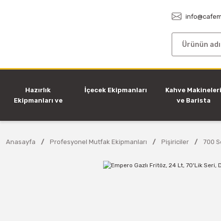
info@cafem
Hazırlık
İçecek Ekipmanları
Kahve Makineler
Ekipmanları ve
ve Barista
Makineleri
Ekipmanları
Anasayfa
Profesyonel Mutfak Ekipmanları
Pişiriciler
700 Se