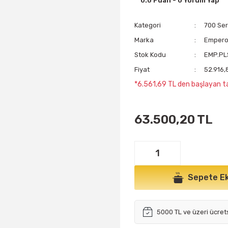
0.0 Puan - 0 Yorum Yap
Kategori
700 Seri
Marka
Emper
Stok Kodu
EMP.PL
Fiyat
52.916,
*6.561,69 TL den başlayan ta
63.500,20 TL
Sepete Ek
5000 TL ve üzeri ücret