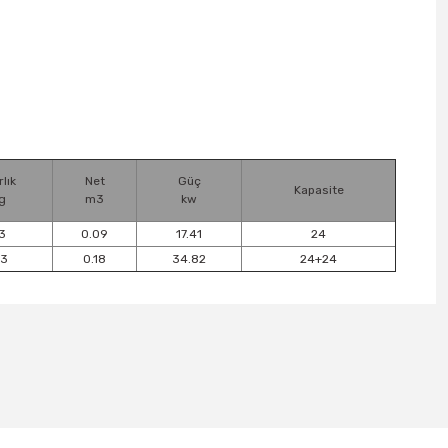
rlık
Net
Güç
Kapasite
g
m3
kw
3
0.09
17.41
24
13
0.18
34.82
24+24