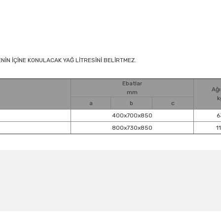
ENİN İÇİNE KONULACAK YAĞ LİTRESİNİ BELİRTMEZ.
Ebatlar
Ağı
mm
k
a
b
c
400x700x850
6
800x730x850
1
Bu ürüne ilk yorumu siz yapın!
Yorum Yaz