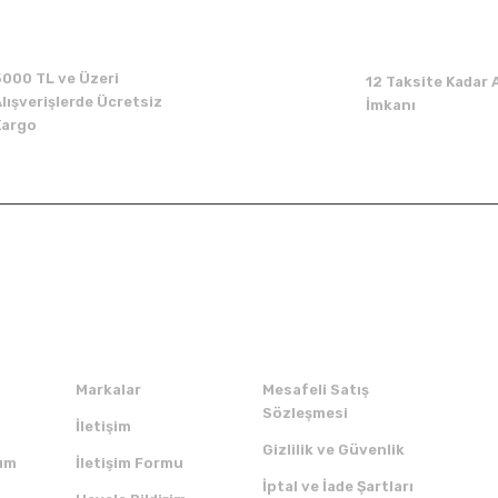
5000 TL ve Üzeri
12 Taksite Kadar A
lışverişlerde Ücretsiz
İmkanı
Kargo
Kurumsal
Alışveriş
Markalar
Mesafeli Satış
Sözleşmesi
İletişim
Gizlilik ve Güvenlik
um
İletişim Formu
İptal ve İade Şartları