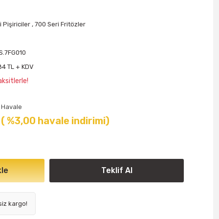
 Pişiriciler
,
700 Seri Fritözler
o
S.7FG010
84 TL + KDV
ksitlerle!
Havale
( %3,00 havale indirimi)
le
Teklif Al
siz kargo!