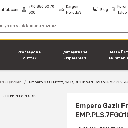
+90 850 30 70
Kargom
Kurum
utfak.com
Blog
300
Nerede?
Talep
i
Profesyonel
Çamaşırhane
Masa Üs
Mutfak
Ekipmanları
Ekipmanla
Ekipmanları
ri Pişiriciler
Empero Gazlı Fritöz, 24 Lt, 70'Lik Seri, Dolaplı EMP.PLS.7
Empero Gazlı Fri
EMP.PLS.7FG01