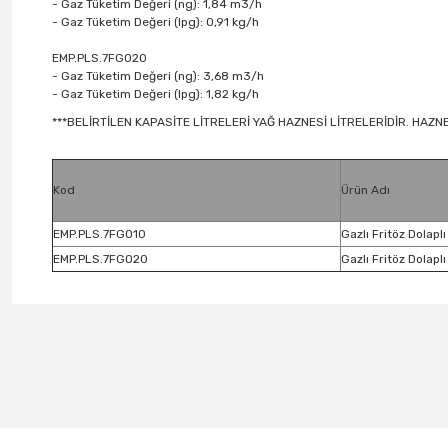
- Gaz Tüketim Değeri (ng): 1,84 m3/h
- Gaz Tüketim Değeri (lpg): 0,91 kg/h
EMP.PLS.7FG020
- Gaz Tüketim Değeri (ng): 3,68 m3/h
- Gaz Tüketim Değeri (lpg): 1,82 kg/h
***BELİRTİLEN KAPASİTE LİTRELERİ YAĞ HAZNESİ LİTRELERİDİR. HAZN
Kod
Ürün Adı
EMP.PLS.7FG010
Gazlı Fritöz Dolaplı
EMP.PLS.7FG020
Gazlı Fritöz Dolaplı