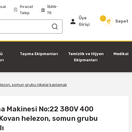
sal
İhracat
İBAN-
Talep
TR
Üye
Sepet
Girişi
tü
Taşıma Ekipmanları
Temizlik ve Hijyen
Medikal
rı
Ekipmanları
lezon, somun grubu nikelaj kaplamalı
a Makinesi No:22 380V 400
 Kovan helezon, somun grubu
lı