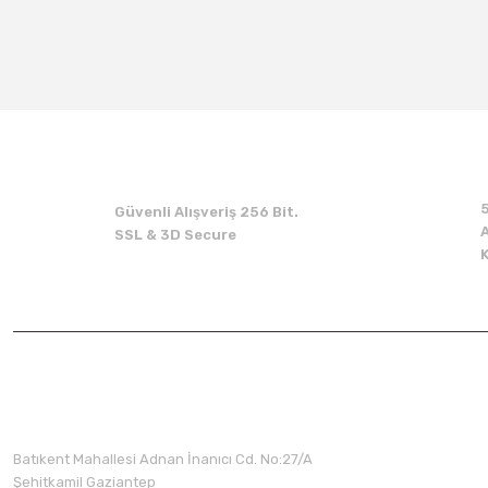
Güvenli Alışveriş 256 Bit.
A
SSL & 3D Secure
Üyelik
Batıkent Mahallesi Adnan İnanıcı Cd. No:27/A
Şehitkamil Gaziantep