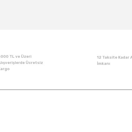
Bu ürüne ilk yorumu siz yapın!
Yorum Yaz
5000 TL ve Üzeri
12 Taksite Kadar A
lışverişlerde Ücretsiz
İmkanı
Kargo
Kurumsal
Alışveriş