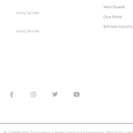
Yeni Üyelik
Satış Destek
Üye Girişi
+90 532 412 94 51
Şifremi Unutt
Satış Destek
+90 850 30 70 300
SOSYAL MEDYADA BİZİ TAKİP EDİN
UYGULAMAMI
© CafeMutfak Tüm hakları saklıdır. Kredi kartı bilgileriniz 256bit SSL sert