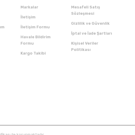
Markalar
Mesafeli Satış
Sözleşmesi
İletişim
Gizlilik ve Güvenlik
um
İletişim Formu
İptal ve İade Şartları
Havale Bildirim
Formu
Kişisel Veriler
Politikası
Kargo Takibi
ZI İNDİRİN
SERTİFİKALAR
ifikası ile korunmaktadır.