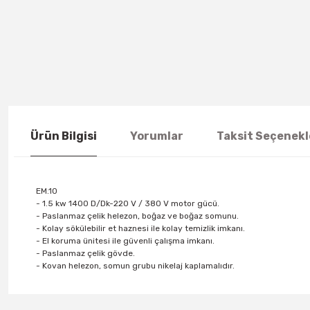
Ürün Bilgisi
Yorumlar
Taksit Seçenekl
EM.10
- 1.5 kw 1400 D/Dk-220 V / 380 V motor gücü.
- Paslanmaz çelik helezon, boğaz ve boğaz somunu.
- Kolay sökülebilir et haznesi ile kolay temizlik imkanı.
- El koruma ünitesi ile güvenli çalışma imkanı.
- Paslanmaz çelik gövde.
- Kovan helezon, somun grubu nikelaj kaplamalıdır.