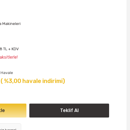
a Makineleri
o
18 TL + KDV
ksitlerle!
Havale
( %3,00 havale indirimi)
le
Teklif Al