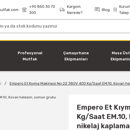
+90 850 30 70
Kargom
Kurum
utfak.com
Blog
300
Nerede?
Talep
i
Profesyonel
Çamaşırhane
Masa Üs
Mutfak
Ekipmanları
Ekipmanla
Ekipmanları
i
Empero Et Kıyma Makinesi No:22 380V 400 Kg/Saat EM.10, Kovan he
Empero Et Kıym
Kg/Saat EM.10,
nikelaj kaplama