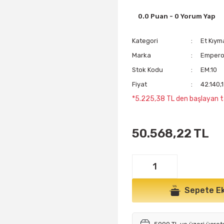
0.0 Puan - 0 Yorum Yap
Kategori
Et Kıym
Marka
Emper
Stok Kodu
EM.10
Fiyat
42.140,
*5.225,38 TL den başlayan ta
50.568,22 TL
Sepete Ek