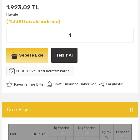
1.923,02 TL
Havale
( %3,00 havale indirimi)
Sepete Ekle
Teklif Al
5000 TL ve üzeri ücretsiz kargo!
Fiyatı Düşünce Haber Ver
Karşılaştır
Ürün Bilgisi
İç Ebatlar
Dış Ebatlar
Ağırlık
Kapasite
mm
mm
Kod
Ürün Adı
kg
lt