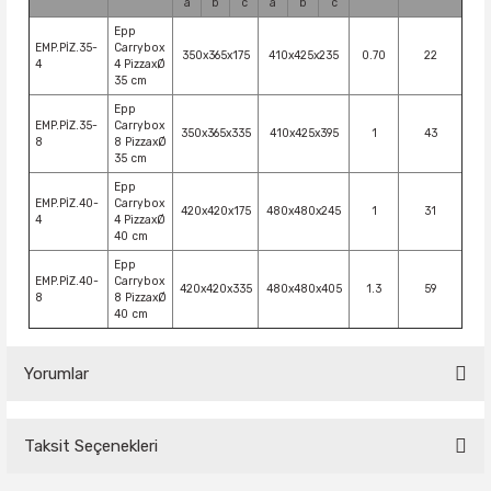
a
b
c
a
b
c
Epp
EMP.PİZ.35-
Carrybox
350x365x175
410x425x235
0.70
22
4
4 PizzaxØ
35 cm
Epp
EMP.PİZ.35-
Carrybox
350x365x335
410x425x395
1
43
8
8 PizzaxØ
35 cm
Epp
EMP.PİZ.40-
Carrybox
420x420x175
480x480x245
1
31
4
4 PizzaxØ
40 cm
Epp
EMP.PİZ.40-
Carrybox
420x420x335
480x480x405
1.3
59
8
8 PizzaxØ
40 cm
Yorumlar
Taksit Seçenekleri
Bu ürüne ilk yorumu siz yapın!