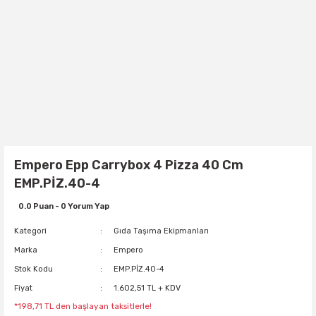
Empero Epp Carrybox 4 Pizza 40 Cm
EMP.PİZ.40-4
0.0 Puan - 0 Yorum Yap
Kategori
Gıda Taşıma Ekipmanları
Marka
Empero
Stok Kodu
EMP.PİZ.40-4
Fiyat
1.602,51 TL + KDV
*198,71 TL den başlayan taksitlerle!