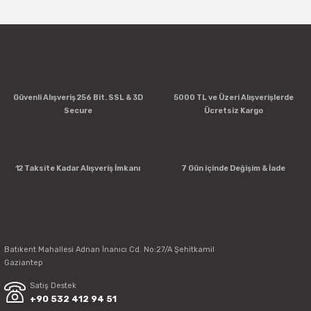
Yorum Yaz
Güvenli Alışveriş 256 Bit. SSL & 3D
5000 TL ve Üzeri Alışverişlerde
Secure
Ücretsiz Kargo
12 Taksite Kadar Alışveriş İmkanı
7 Gün içinde Değişim & İade
Batıkent Mahallesi Adnan İnanıcı Cd. No:27/A Şehitkamil
Gaziantep
Satış Destek
+90 532 412 94 51