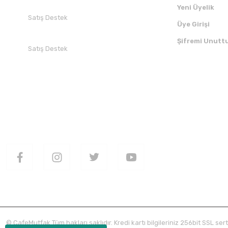
Yeni Üyelik
Satış Destek
Üye Girişi
+90 532 412 94 51
Şifremi Unutt
Satış Destek
+90 850 30 70 300
SOSYAL MEDYADA BİZİ TAKİP EDİN
UYGULAMAMI
© CafeMutfak Tüm hakları saklıdır. Kredi kartı bilgileriniz 256bit SSL sert