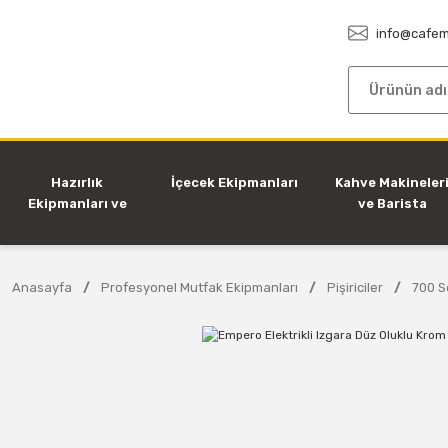
info@cafem
Hazırlık
İçecek Ekipmanları
Kahve Makineler
Ekipmanları ve
ve Barista
Makineleri
Ekipmanları
Anasayfa
Profesyonel Mutfak Ekipmanları
Pişiriciler
700 Se