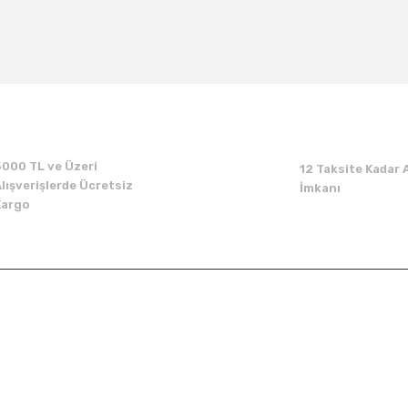
Bu ürüne ilk yorumu siz yapın!
Yorum Yaz
5000 TL ve Üzeri
12 Taksite Kadar A
lışverişlerde Ücretsiz
İmkanı
Kargo
Kurumsal
Alışveriş