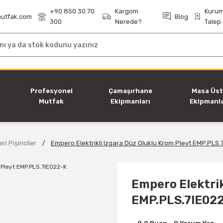
+90 850 30 70
Kargom
Kurum
utfak.com
Blog
300
Nerede?
Talep
i
Profesyonel
Çamaşırhane
Masa Üs
Mutfak
Ekipmanları
Ekipmanla
Ekipmanları
ri Pişiriciler
Empero Elektrikli Izgara Düz Oluklu Krom Pleyt EMP.PLS.
Empero Elektrik
EMP.PLS.7IE02