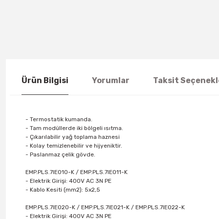
Ürün Bilgisi
Yorumlar
Taksit Seçenekl
- Termostatik kumanda.
- Tam modüllerde iki bölgeli ısıtma.
- Çıkarılabilir yağ toplama haznesi
- Kolay temizlenebilir ve hijyeniktir.
- Paslanmaz çelik gövde.
EMP.PLS.7IE010-K / EMP.PLS.7IE011-K
- Elektrik Girişi: 400V AC 3N PE
- Kablo Kesiti (mm2): 5x2,5
EMP.PLS.7IE020-K / EMP.PLS.7IE021-K / EMP.PLS.7IE022-K
- Elektrik Girişi: 400V AC 3N PE