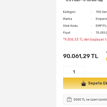
0.0 Puan - 0 Yorum Yap
Kategori
700 Seri
Marka
Emper
Stok Kodu
EMP.PL
Fiyat
75.051,
*9.306,33 TL den başlayan ta
90.061,29 TL
Sepete Ek
5000 TL ve üzeri ücret