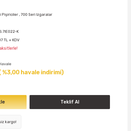
 Pişiriciler
,
700 Seri Izgaralar
o
S.7IE022-K
07 TL + KDV
ksitlerle!
Havale
( %3,00 havale indirimi)
le
Teklif Al
siz kargo!