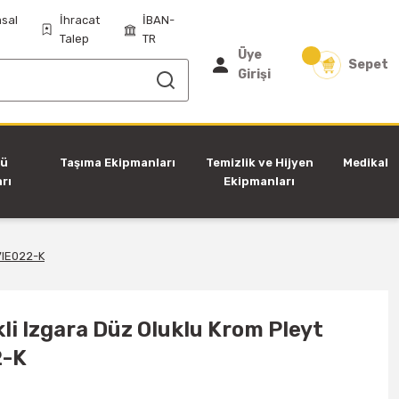
sal
İhracat
İBAN-
Talep
TR
Üye
Sepet
Girişi
tü
Taşıma Ekipmanları
Temizlik ve Hijyen
Medikal
rı
Ekipmanları
7IE022-K
li Izgara Düz Oluklu Krom Pleyt
2-K