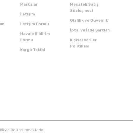
Markalar
Mesafeli Satış
Sözleşmesi
İletişim
Gizlilik ve Güvenlik
um
İletişim Formu
İptal ve İade Şartları
Havale Bildirim
Formu
Kişisel Veriler
Politikası
Kargo Takibi
ZI İNDİRİN
SERTİFİKALAR
ifikası ile korunmaktadır.