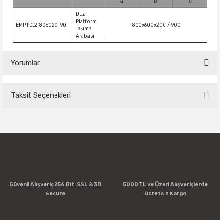
a
b
c
Düz
Platform
EMP.PD.2.806020-90
800x600x200 / 900
Taşıma
Arabası
Yorumlar
Taksit Seçenekleri
Bu ürüne ilk yorumu siz yapın!
Yorum Yaz
Güvenli Alışveriş 256 Bit. SSL & 3D
5000 TL ve Üzeri Alışverişlerde
Secure
Ücretsiz Kargo