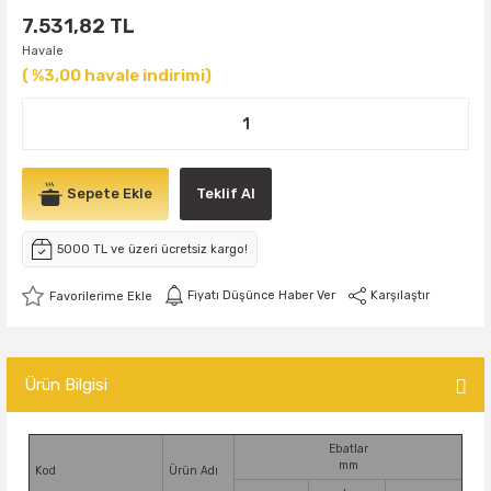
7.531,82 TL
Havale
( %3,00 havale indirimi)
Sepete Ekle
Teklif Al
5000 TL ve üzeri ücretsiz kargo!
Fiyatı Düşünce Haber Ver
Karşılaştır
Ürün Bilgisi
Ebatlar
mm
Kod
Ürün Adı