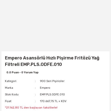
Empero Asansörlü Hızlı Pişirme Fritözü Yağ
Filtreli EMP.PLS.ODFE.010
0.0 Puan - 0 Yorum Yap
Kategori
900 Seri Pişiriciler
Marka
Empero
Stok Kodu
EMP.PLS.ODFE.010
Fiyat
170.667,75 TL + KDV
*21.162,80 TL den başlayan taksitlerle!