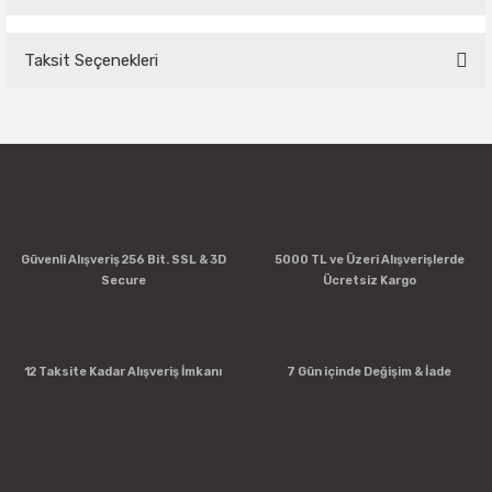
Taksit Seçenekleri
Bu ürüne ilk yorumu siz yapın!
Yorum Yaz
Güvenli Alışveriş 256 Bit. SSL & 3D
5000 TL ve Üzeri Alışverişlerde
Secure
Ücretsiz Kargo
12 Taksite Kadar Alışveriş İmkanı
7 Gün içinde Değişim & İade