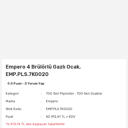
Empero 4 Brülörlü Gazlı Ocak,
EMP.PLS.7KG020
0.0 Puan - 0 Yorum Yap
Kategori
700 Seri Pişiriciler
,
700 Seri Ocaklar
Marka
Empero
Stok Kodu
EMP.PLS.7KG020
Fiyat
50.912,41 TL + KDV
*6.313,14 TL den başlayan taksitlerle!