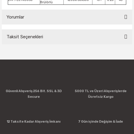
Brülörlü
Yorumlar
Taksit Seçenekleri
Bu ürüne ilk yorumu siz yapın!
Yorum Yaz
Güvenli Alışveriş 256 Bit. SSL & 3D
5000 TL ve Üzeri Alışverişlerde
Secure
Ücretsiz Kargo
12 Taksite Kadar Alışveriş İmkanı
7 Gün içinde Değişim & İade