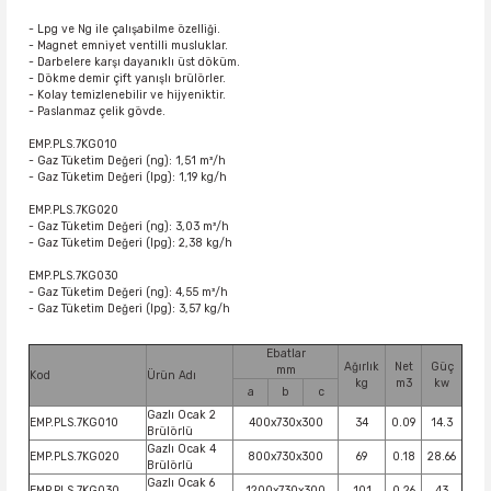
- Lpg ve Ng ile çalışabilme özelliği.
- Magnet emniyet ventilli musluklar.
- Darbelere karşı dayanıklı üst döküm.
- Dökme demir çift yanışlı brülörler.
- Kolay temizlenebilir ve hijyeniktir.
- Paslanmaz çelik gövde.
EMP.PLS.7KG010
- Gaz Tüketim Değeri (ng): 1,51 m³/h
- Gaz Tüketim Değeri (lpg): 1,19 kg/h
EMP.PLS.7KG020
- Gaz Tüketim Değeri (ng): 3,03 m³/h
- Gaz Tüketim Değeri (lpg): 2,38 kg/h
EMP.PLS.7KG030
- Gaz Tüketim Değeri (ng): 4,55 m³/h
- Gaz Tüketim Değeri (lpg): 3,57 kg/h
Ebatlar
Ağırlık
Net
Güç
mm
Kod
Ürün Adı
kg
m3
kw
a
b
c
Gazlı Ocak 2
EMP.PLS.7KG010
400x730x300
34
0.09
14.3
Brülörlü
Gazlı Ocak 4
EMP.PLS.7KG020
800x730x300
69
0.18
28.66
Brülörlü
Gazlı Ocak 6
EMP.PLS.7KG030
1200x730x300
101
0.26
43