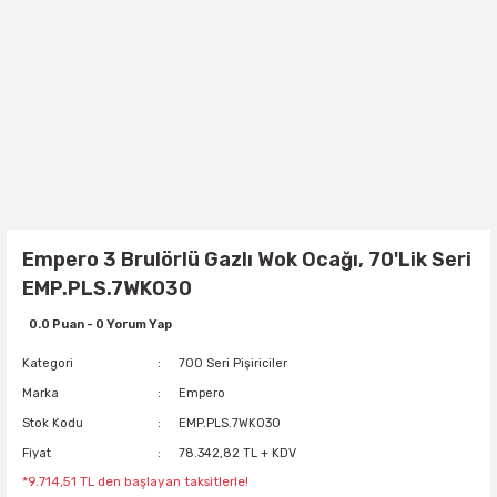
Empero 3 Brulörlü Gazlı Wok Ocağı, 70'Lik Seri
EMP.PLS.7WK030
0.0 Puan - 0 Yorum Yap
Kategori
700 Seri Pişiriciler
Marka
Empero
Stok Kodu
EMP.PLS.7WK030
Fiyat
78.342,82 TL + KDV
*9.714,51 TL den başlayan taksitlerle!