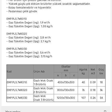
- Her brulör için piezzo çakmak ile kontrol.
- Yüksek güçlü pik döküm brülörler yüksek sıcaklık sağlamaktadır.
- Kolay temizlenebilir ve hijyeniktir.
- Paslanmaz çelik gövde.
EMP.PLS.7WK010
- Gaz Tüketim Değeri (ng): 1,9 m³/h
- Gaz Tüketim Değeri (lpg): 1,05 kg/h
EMP.PLS.7WK020
- Gaz Tüketim Değeri (ng): 3,8 m³/h
- Gaz Tüketim Değeri (lpg): 2,1 kg/h
EMP.PLS.7WK030
- Gaz Tüketim Değeri (ng): 5,6 m³/h
- Gaz Tüketim Değeri (lpg): 3,15 kg/h
Ebatlar
Ağırlık
Net
Güç
mm
Kod
Ürün Adı
kg
m3
kw
a
b
c
Gazlı Wok Ocak
EMP.PLS.7WK010
400x730x300
40
0.09
18
1 Brülörlü
Gazlı Wok Ocak
EMP.PLS.7WK020
800x730x300
76
0.18
36
2 Brülörlü
Gazlı Wok
EMP.PLS.7WK030
1200x730x300
107
0.26
54
Ocak 3 Brülörlü