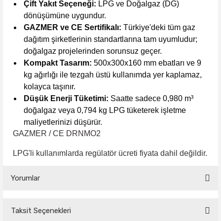
Çift Yakıt Seçeneği:
LPG ve Doğalgaz (DG)
dönüşümüne uygundur.
GAZMER ve CE Sertifikalı:
Türkiye'deki tüm gaz
dağıtım şirketlerinin standartlarına tam uyumludur;
doğalgaz projelerinden sorunsuz geçer.
Kompakt Tasarım:
500x300x160 mm ebatları ve 9
kg ağırlığı ile tezgah üstü kullanımda yer kaplamaz,
kolayca taşınır.
Düşük Enerji Tüketimi:
Saatte sadece 0,980 m³
doğalgaz veya 0,794 kg LPG tüketerek işletme
maliyetlerinizi düşürür.
GAZMER / CE DRNMO2
LPG'li kullanımlarda regülatör ücreti fiyata dahil değildir.
Yorumlar
Taksit Seçenekleri
Bu ürüne ilk yorumu siz yapın!