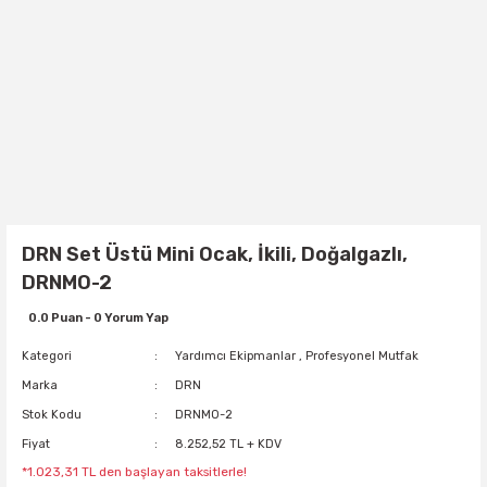
DRN Set Üstü Mini Ocak, İkili, Doğalgazlı,
DRNMO-2
0.0 Puan - 0 Yorum Yap
Kategori
Yardımcı Ekipmanlar
,
Profesyonel Mutfak
Marka
DRN
Stok Kodu
DRNMO-2
Fiyat
8.252,52 TL + KDV
*1.023,31 TL den başlayan taksitlerle!