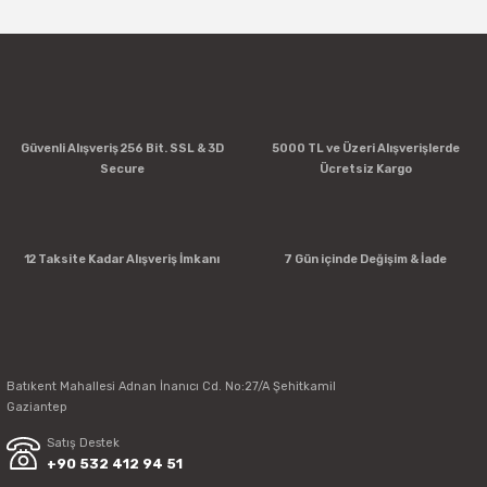
Yorum Yaz
Güvenli Alışveriş 256 Bit. SSL & 3D
5000 TL ve Üzeri Alışverişlerde
Secure
Ücretsiz Kargo
12 Taksite Kadar Alışveriş İmkanı
7 Gün içinde Değişim & İade
Batıkent Mahallesi Adnan İnanıcı Cd. No:27/A Şehitkamil
Gaziantep
Satış Destek
+90 532 412 94 51