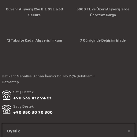
Güvenli Alışveriş 256 Bit. SSL & 3D
5000 TL ve Üzeri Alışverişlerde
Secure
Ücretsiz Kargo
12 Taksite Kadar Alışveriş İmkanı
7 Gün içinde Değişim & İade
Batıkent Mahallesi Adnan İnanıcı Cd. No:27/A Şehitkamil
Gaziantep
Satış Destek
+90 532 412 94 51
Satış Destek
+90 850 30 70 300
Üyelik