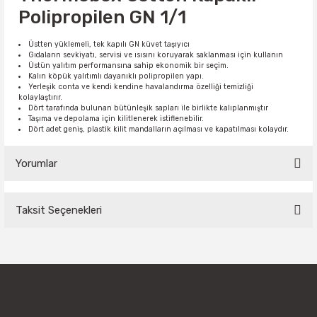
Polipropilen GN 1/1
Üstten yüklemeli, tek kapılı GN küvet taşıyıcı
Gıdaların sevkiyatı, servisi ve ısısını koruyarak saklanması için kullanın
Üstün yalıtım performansına sahip ekonomik bir seçim.
Kalın köpük yalıtımlı dayanıklı polipropilen yapı.
Yerleşik conta ve kendi kendine havalandırma özelliği temizliği
kolaylaştırır.
Dört tarafında bulunan bütünleşik sapları ile birlikte kalıplanmıştır
Taşıma ve depolama için kilitlenerek istiflenebilir.
Dört adet geniş, plastik kilit mandalların açılması ve kapatılması kolaydır.
Yorumlar
Taksit Seçenekleri
Bu ürüne ilk yorumu siz yapın!
Yorum Yaz