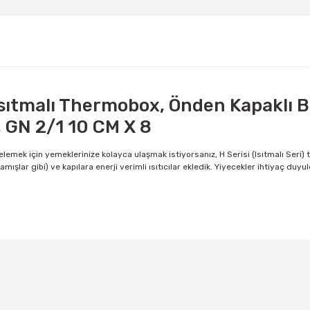
sıtmalı Thermobox, Önden Kapaklı B
, GN 2/1 10 CM X 8
emek için yemeklerinize kolayca ulaşmak istiyorsanız, H Serisi (Isıtmalı Seri) taşı
mamışlar gibi) ve kapılara enerji verimli ısıtıcılar ekledik. Yiyecekler ihtiyaç d
Bu ürüne ilk yorumu siz yapın!