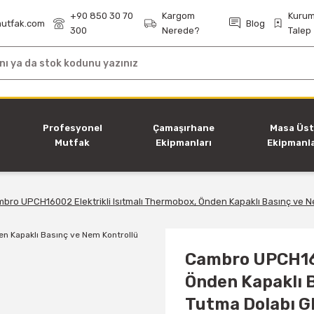
+90 850 30 70
Kargom
Kurum
utfak.com
Blog
300
Nerede?
Talep
i
Profesyonel
Çamaşırhane
Masa Üs
Mutfak
Ekipmanları
Ekipmanla
Ekipmanları
bro UPCH16002 Elektrikli Isıtmalı Thermobox, Önden Kapaklı Basınç ve Ne
Cambro UPCH160
Önden Kapaklı 
Tutma Dolabı GN