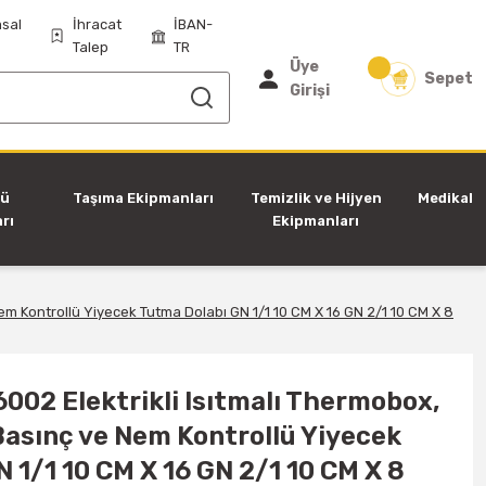
sal
İhracat
İBAN-
Talep
TR
Üye
Sepet
Girişi
tü
Taşıma Ekipmanları
Temizlik ve Hijyen
Medikal
rı
Ekipmanları
m Kontrollü Yiyecek Tutma Dolabı GN 1/1 10 CM X 16 GN 2/1 10 CM X 8
02 Elektrikli Isıtmalı Thermobox,
Basınç ve Nem Kontrollü Yiyecek
 1/1 10 CM X 16 GN 2/1 10 CM X 8