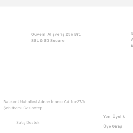
Güvenli Alışveriş 256 Bit.
A
SSL & 3D Secure
Üyelik
Batıkent Mahallesi Adnan İnanıcı Cd. No:27/A
Şehitkamil Gaziantep
Yeni Üyelik
Satış Destek
Üye Girişi
+90 532 412 94 51