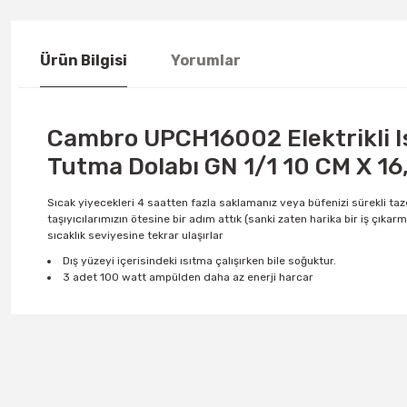
Ürün Bilgisi
Yorumlar
Cambro UPCH16002 Elektrikli I
Tutma Dolabı GN 1/1 10 CM X 16
Sıcak yiyecekleri 4 saatten fazla saklamanız veya büfenizi sürekli tazel
taşıyıcılarımızın ötesine bir adım attık (sanki zaten harika bir iş çıkar
sıcaklık seviyesine tekrar ulaşırlar
Dış yüzeyi içerisindeki ısıtma çalışırken bile soğuktur.
3 adet 100 watt ampülden daha az enerji harcar