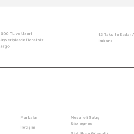
Yorum Yaz
5000 TL ve Üzeri
12 Taksite Kadar A
lışverişlerde Ücretsiz
İmkanı
Kargo
Kurumsal
Alışveriş
Markalar
Mesafeli Satış
Sözleşmesi
İletişim
Gizlilik ve Güvenlik