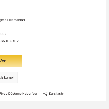
şıma Ekipmanları
o
6002
,86 TL + KDV
Ver
siz kargo!
Fiyatı Düşünce Haber Ver
Karşılaştır