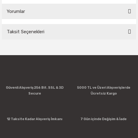
Yorumlar
Taksit Seçenekleri
Bu ürüne ilk yorumu siz yapın!
Yorum Yaz
Güvenli Alışveriş 256 Bit. SSL & 3D
5000 TL ve Üzeri Alışverişlerde
Secure
Ücretsiz Kargo
12 Taksite Kadar Alışveriş İmkanı
7 Gün içinde Değişim & İade