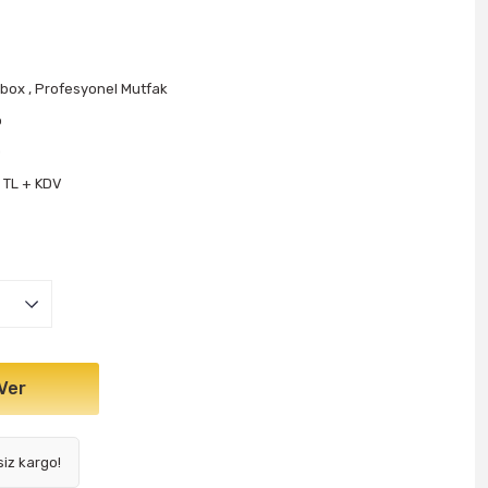
obox
,
Profesyonel Mutfak
o
0
1 TL + KDV
Ver
siz kargo!