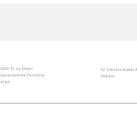
Bu ürüne ilk yorumu siz yapın!
Yorum Yaz
5000 TL ve Üzeri
12 Taksite Kadar A
lışverişlerde Ücretsiz
İmkanı
Kargo
Kurumsal
Alışveriş