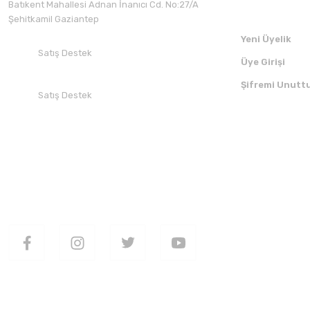
Batıkent Mahallesi Adnan İnanıcı Cd. No:27/A
Şehitkamil Gaziantep
Yeni Üyelik
Satış Destek
Üye Girişi
+90 532 412 94 51
Şifremi Unutt
Satış Destek
+90 850 30 70 300
SOSYAL MEDYADA BİZİ TAKİP EDİN
UYGULAMAMI