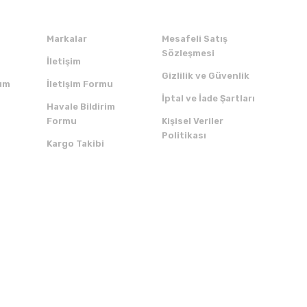
Markalar
Mesafeli Satış
Sözleşmesi
İletişim
Gizlilik ve Güvenlik
um
İletişim Formu
İptal ve İade Şartları
Havale Bildirim
Formu
Kişisel Veriler
Politikası
Kargo Takibi
ZI İNDİRİN
SERTİFİKALAR