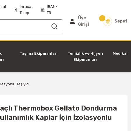
sal
İhracat
İBAN-
Talep
TR
Üye
Sepet
Girişi
tü
Taşıma Ekipmanları
Temizlik ve Hijyen
Medikal
rı
Ekipmanları
asyonlu Taşıyıcı
açlı Thermobox Gellato Dondurma
ullanımlık Kaplar İçin İzolasyonlu