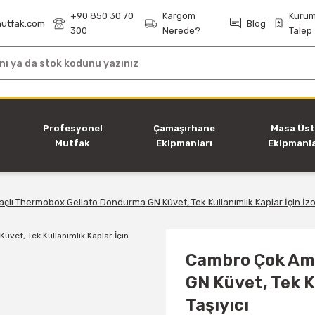
+90 850 30 70
Kargom
Kurum
utfak.com
Blog
300
Nerede?
Talep
i
Profesyonel
Çamaşırhane
Masa Üs
Mutfak
Ekipmanları
Ekipmanla
Ekipmanları
ı Thermobox Gellato Dondurma GN Küvet, Tek Kullanımlık Kaplar İçin İzol
Cambro Çok Am
GN Küvet, Tek K
Taşıyıcı