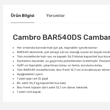
Ürün Bilgisi
Yorumlar
Cambro BAR540DS Cambar 
Her ortamda barındırmak için şık, taşınabilir içecek barları
BAR540 ekonomik, çok amaçlı servis olanağı sunan en küçük model
Tüm modellerde hızlı rayı ve kapaklı 36,3 kiloluk kapasiteli buz küve
Darbelere dayanıklı, su geçirmez polietilenden üretilmiştir. Paslan
Hafif ve taşınabilir, çıkarılması kolay ve temiz, kurulumu kolay.
Tüm BAR540 modellerinde, ikisi frenli 12,7 cm iz bırakmayan döner 
Aşağıdakileri içerir:
1 adet şişe rafı (5 şişe)
Bir adet 36,3 kg kapasiteli buz kabı.
İkisi frenli toplam dört adet 12,7 cm döner tekerlek.
1 adet vinil kapak.