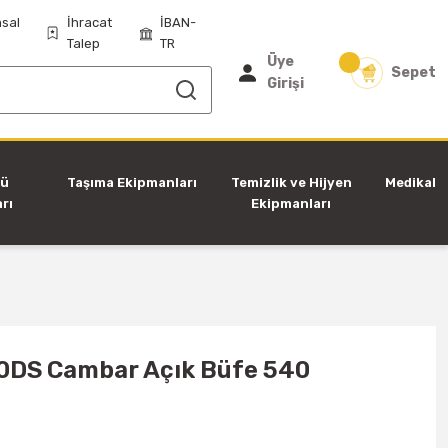
sal
İhracat
İBAN-
Talep
TR
Üye
Sepet
Girişi
tü
Taşıma Ekipmanları
Temizlik ve Hijyen
Medikal
rı
Ekipmanları
DS Cambar Açık Büfe 540