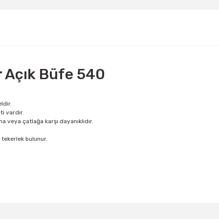
Açık Büfe 540
dir.
ti vardır.
ma veya çatlağa karşı dayanıklıdır.
tekerlek bulunur.