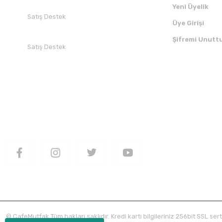
Yeni Üyelik
Satış Destek
Üye Girişi
+90 532 412 94 51
Şifremi Unutt
Satış Destek
+90 850 30 70 300
SOSYAL MEDYADA BİZİ TAKİP EDİN
UYGULAMAMI
© CafeMutfak Tüm hakları saklıdır. Kredi kartı bilgileriniz 256bit SSL sert