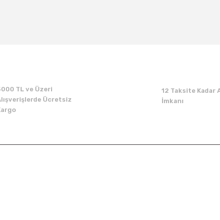
Bu ürüne ilk yorumu siz yapın!
Yorum Yaz
5000 TL ve Üzeri
12 Taksite Kadar A
lışverişlerde Ücretsiz
İmkanı
Kargo
Kurumsal
Alışveriş