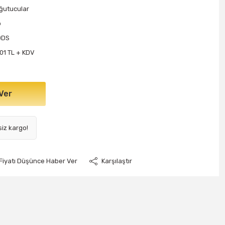
ğutucular
o
0DS
,01 TL + KDV
Ver
siz kargo!
Fiyatı Düşünce Haber Ver
Karşılaştır