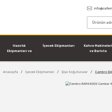
info@cafem
Hazırlık
İçecek Ekipmanları
Kahve Makineler
Ekipmanları ve
ve Barista
Makineleri
Ekipmanları
Anasayfa
İçecek Ekipmanları
Şişe Soğutucular
Cambro BA