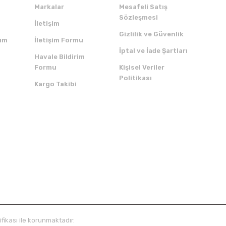
Markalar
Mesafeli Satış
Sözleşmesi
İletişim
Gizlilik ve Güvenlik
um
İletişim Formu
İptal ve İade Şartları
Havale Bildirim
Formu
Kişisel Veriler
Politikası
Kargo Takibi
ZI İNDİRİN
SERTİFİKALAR
ifikası ile korunmaktadır.