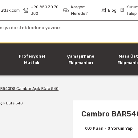
+90 850 30 70
Kargom
Kurum
utfak.com
Blog
300
Nerede?
Talep
i
Profesyonel
Çamaşırhane
Masa Üs
Mutfak
Ekipmanları
Ekipmanla
Ekipmanları
R540DS Cambar Açık Büfe 540
Cambro BAR540
0.0 Puan - 0 Yorum Yap