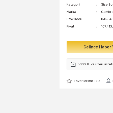
Kategori
Şişe So
Marka
Cambr
Stok Kodu
BAR54
Fiyat
107.413
Gelince Haber 
5000 TL ve üzeri ücret