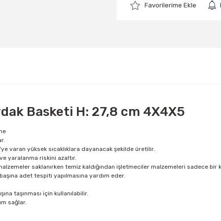
dak Basketi H: 27,8 cm 4X4X5
ine
r.
ye varan yüksek sıcaklıklara dayanacak şekilde üretilir.
 ve yaralanma riskini azaltır.
zemeler saklanırken temiz kaldığından işletmeciler malzemeleri sadece bir ke
a başına adet tespiti yapılmasına yardım eder.
na taşınması için kullanılabilir.
ım sağlar.