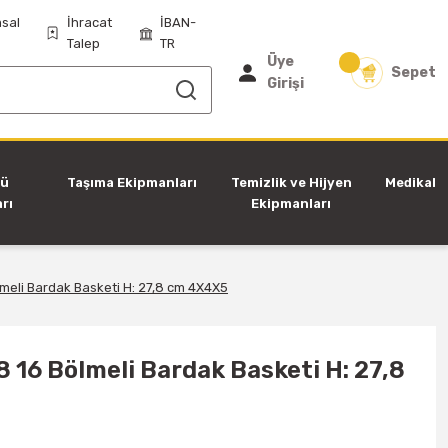
sal
İhracat
İBAN-
Talep
TR
Üye
Sepet
Girişi
tü
Taşıma Ekipmanları
Temizlik ve Hijyen
Medikal
rı
Ekipmanları
meli Bardak Basketi H: 27,8 cm 4X4X5
 16 Bölmeli Bardak Basketi H: 27,8