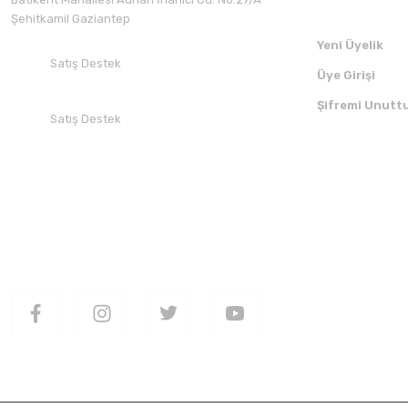
Şehitkamil Gaziantep
Yeni Üyelik
Satış Destek
Üye Girişi
+90 532 412 94 51
Şifremi Unutt
Satış Destek
+90 850 30 70 300
SOSYAL MEDYADA BİZİ TAKİP EDİN
UYGULAMAMI