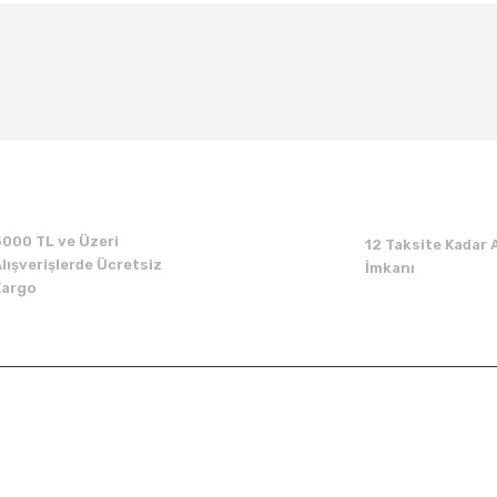
Bu ürüne ilk yorumu siz yapın!
Yorum Yaz
5000 TL ve Üzeri
12 Taksite Kadar A
lışverişlerde Ücretsiz
İmkanı
Kargo
Kurumsal
Alışveriş