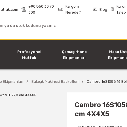
+90 850 30 70
Kargom
Kurum
utfak.com
Blog
300
Nerede?
Talep
i
Profesyonel
Çamaşırhane
Masa Üs
Mutfak
Ekipmanları
Ekipmanla
Ekipmanları
ve Ekipmanları
Bulaşık Makinesi Basketleri
Cambro 16S1058 16 Böl
Cambro 16S1058
cm 4X4X5