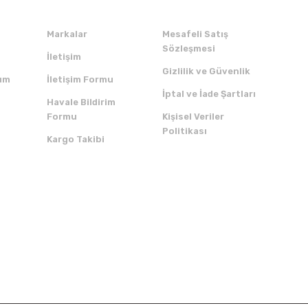
Markalar
Mesafeli Satış
Sözleşmesi
İletişim
Gizlilik ve Güvenlik
um
İletişim Formu
İptal ve İade Şartları
Havale Bildirim
Formu
Kişisel Veriler
Politikası
Kargo Takibi
ZI İNDİRİN
SERTİFİKALAR