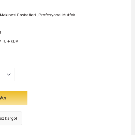
 Makinesi Basketleri
,
Profesyonel Mutfak
o
8
7 TL + KDV
Ver
siz kargo!