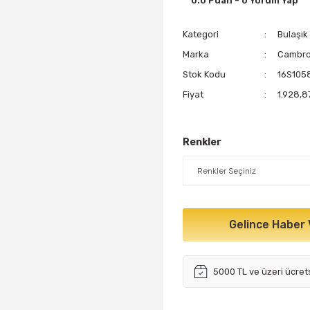
0.0 Puan - 0 Yorum Yap
Kategori
Bulaşık
Marka
Cambr
Stok Kodu
16S105
Fiyat
1.928,8
Renkler
Gelince Haber 
5000 TL ve üzeri ücret