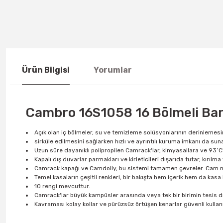
Ürün Bilgisi
Yorumlar
Cambro 16S1058 16 Bölmeli Bar
Açık olan iç bölmeler, su ve temizleme solüsyonlarının derinlemes
sirküle edilmesini sağlarken hızlı ve ayrıntılı kuruma imkanı da suna
Uzun süre dayanıklı polipropilen Camrack'lar, kimyasallara ve 93˚C'
Kapalı dış duvarlar parmakları ve kirleticileri dışarıda tutar, kırılma
Camrack kapağı ve Camdolly, bu sistemi tamamen çevreler. Cam mal
Temel kasaların çeşitli renkleri, bir bakışta hem içerik hem da kas
10 rengi mevcuttur.
Camrack'lar büyük kampüsler arasında veya tek bir birimin tesis dışı
Kavraması kolay kollar ve pürüzsüz örtüşen kenarlar güvenli kullan