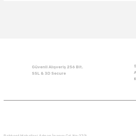
Güvenli Alışveriş 256 Bit.
A
SSL & 3D Secure
Üyelik
Batıkent Mahallesi Adnan İnanıcı Cd. No:27/A