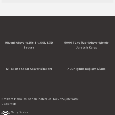
Bu ürüne ilk yorumu siz yapın!
Yorum Yaz
Güvenli Alışveriş 256 Bit. SSL & 3D
5000 TL ve Üzeri Alışverişlerde
Secure
Ücretsiz Kargo
12 Taksite Kadar Alışveriş İmkanı
7 Gün içinde Değişim & İade
Batıkent Mahallesi Adnan İnanıcı Cd. No:27/A Şehitkamil
Gaziantep
Satış Destek