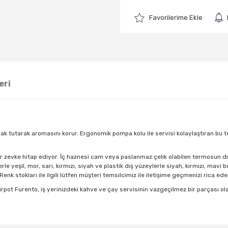
eri
ak tutarak aromasını korur. Ergonomik pompa kolu ile servisi kolaylaştıran bu te
r zevke hitap ediyor. İç haznesi cam veya paslanmaz çelik olabilen termosun dış 
 yeşil, mor, sarı, kırmızı, siyah ve plastik dış yüzeylerle siyah, kırmızı, mavi 
nk stokları ile ilgili lütfen müşteri temsilcimiz ile iletişime geçmenizi rica eder
 Airpot Furento, iş yerinizdeki kahve ve çay servisinin vazgeçilmez bir parças