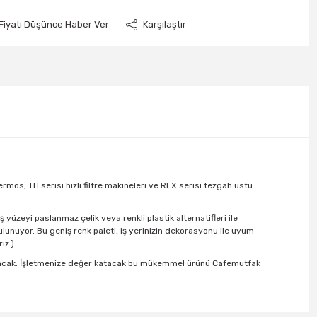
Fiyatı Düşünce Haber Ver
Karşılaştır
rmos, TH serisi hızlı filtre makineleri ve RLX serisi tezgah üstü
yüzeyi paslanmaz çelik veya renkli plastik alternatifleri ile
bulunuyor. Bu geniş renk paleti, iş yerinizin dekorasyonu ile uyum
iz.)
ı olacak. İşletmenize değer katacak bu mükemmel ürünü
Cafemutfak