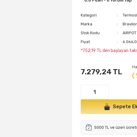
0.0 Puan - 0 Yorum Yap
Kategori
Termos
Marka
Bravilo
Stok Kodu
AIRPOT
Fiyat
6.066,0
*752,19 TL den başlayan taksi
Ha
7.279,24 TL
(
Sepete Ek
5000 TL ve üzeri ücret