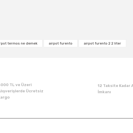
Bu ürüne ilk yorumu siz yapın!
Yorum Yaz
irpot termos ne demek
airpot furento
airpot furento 2 2 liter
5000 TL ve Üzeri
12 Taksite Kadar A
lışverişlerde Ücretsiz
İmkanı
Kargo