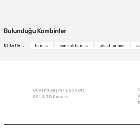
Bulunduğu Kombinler
Etiketler :
termos
pompalı termos
airpot termos
a
Güvenli Alışveriş 256 Bit.
A
SSL & 3D Secure