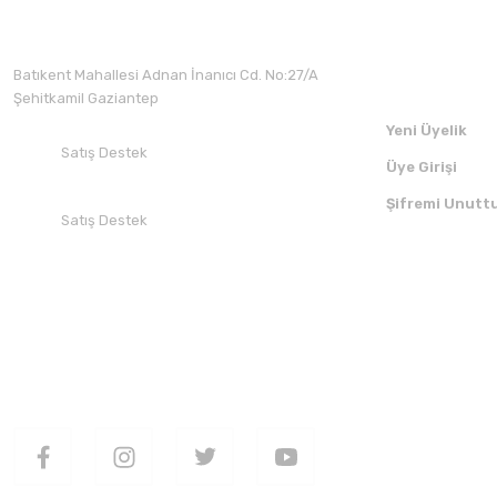
Üyelik
Batıkent Mahallesi Adnan İnanıcı Cd. No:27/A
Şehitkamil Gaziantep
Bravilor Bonamat THA Hızlı Filtre Kahve Makinesi
Yeni Üyelik
Satış Destek
Üye Girişi
+90 532 412 94 51
Şifremi Unutt
Satış Destek
+90 850 30 70 300
48.116,97 TL
SEPETE EKLE
SOSYAL MEDYADA BİZİ TAKİP EDİN
UYGULAMAMI