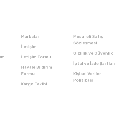
Kurumsal
Alışveriş
Markalar
Mesafeli Satış
Sözleşmesi
İletişim
Gizlilik ve Güvenlik
um
İletişim Formu
İptal ve İade Şartları
Havale Bildirim
Formu
Kişisel Veriler
Politikası
Kargo Takibi
ZI İNDİRİN
SERTİFİKALAR