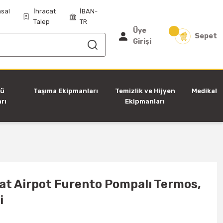
sal
İhracat
İBAN-
Talep
TR
Üye
Sepet
Girişi
tü
Taşıma Ekipmanları
Temizlik ve Hijyen
Medikal
rı
Ekipmanları
at Airpot Furento Pompalı Termos,
i