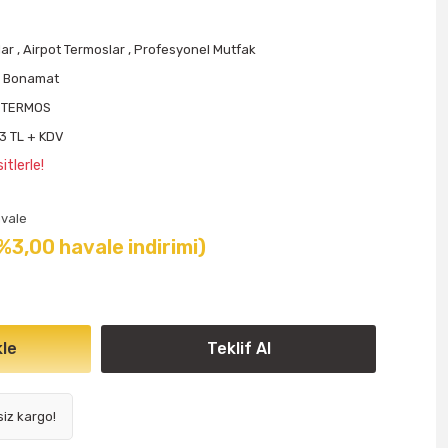
lar
,
Airpot Termoslar
,
Profesyonel Mutfak
r Bonamat
 TERMOS
3 TL + KDV
tlerle!
vale
 %3,00 havale indirimi)
le
Teklif Al
siz kargo!