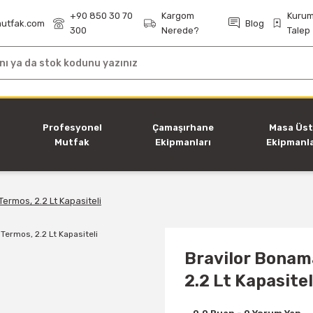
+90 850 30 70
Kargom
Kurum
utfak.com
Blog
300
Nerede?
Talep
i
Profesyonel
Çamaşırhane
Masa Üs
Mutfak
Ekipmanları
Ekipmanla
Ekipmanları
ermos, 2.2 Lt Kapasiteli
Bravilor Bonam
2.2 Lt Kapasitel