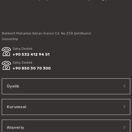
Bosfor El Mikseri Tencere Tutma Aparatı
Batıkent Mahallesi Adnan İnanıcı Cd. No:27/A Şehitkamil
Gaziantep
3.847,18 TL
Satış Destek
3.654,82 TL
+90 532 412 94 51
Satış Destek
+90 850 30 70 300
Üyelik
Kurumsal
Alışveriş