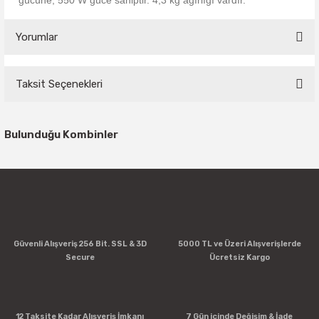
gücüne, 550 W güce sahiptir. 4,3 kg ağırlığı vardır.
Yorumlar
Taksit Seçenekleri
Bu ürüne ilk yorumu siz yapın!
Bulunduğu Kombinler
Yorum Yaz
Güvenli Alışveriş 256 Bit. SSL & 3D
5000 TL ve Üzeri Alışverişlerde
Secure
Ücretsiz Kargo
12 Taksite Kadar Alışveriş İmkanı
7 Gün içinde Değişim & İade