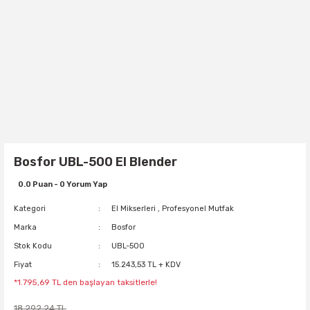
Bosfor UBL-500 El Blender
0.0 Puan - 0 Yorum Yap
Kategori
El Mikserleri
,
Profesyonel Mutfak
Marka
Bosfor
Stok Kodu
UBL-500
Fiyat
15.243,53 TL + KDV
*1.795,69 TL den başlayan taksitlerle!
18.292,24 TL