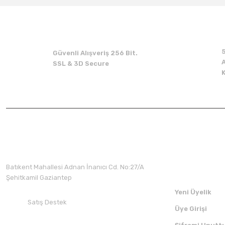
Güvenli Alışveriş 256 Bit.
A
SSL & 3D Secure
Üyelik
Batıkent Mahallesi Adnan İnanıcı Cd. No:27/A
Bosfor El Mikseri Tencere Tutma Aparatı
Şehitkamil Gaziantep
Yeni Üyelik
Satış Destek
Üye Girişi
+90 532 412 94 51