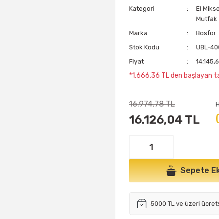
Kategori
El Mikse
Mutfak
Marka
Bosfor
Stok Kodu
UBL-40
Fiyat
14.145,
*1.666,36 TL den başlayan ta
16.974,78 TL
16.126,04 TL
Sepete Ek
5000 TL ve üzeri ücret