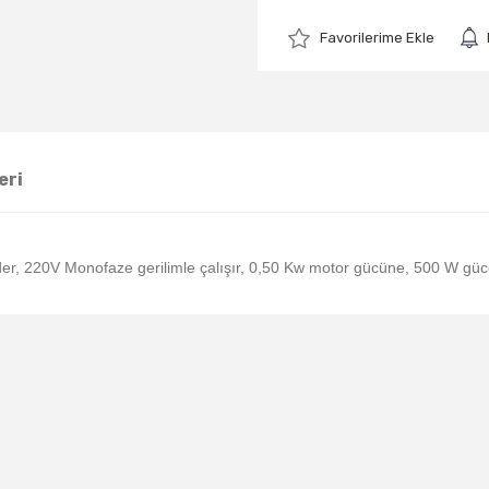
eri
, 220V Monofaze gerilimle çalışır, 0,50 Kw motor gücüne, 500 W güce sa
Bu ürüne ilk yorumu siz yapın!
Yorum Yaz