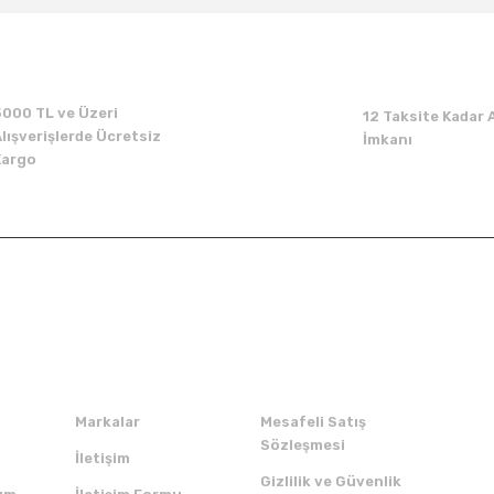
5000 TL ve Üzeri
12 Taksite Kadar A
lışverişlerde Ücretsiz
İmkanı
Kargo
Kurumsal
Alışveriş
Markalar
Mesafeli Satış
Sözleşmesi
İletişim
Gizlilik ve Güvenlik