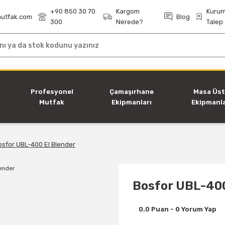
+90 850 30 70
Kargom
Kurum
utfak.com
Blog
300
Nerede?
Talep
i
Profesyonel
Çamaşırhane
Masa Üs
Mutfak
Ekipmanları
Ekipmanla
Ekipmanları
osfor UBL-400 El Blender
Bosfor UBL-400
0.0 Puan - 0 Yorum Yap