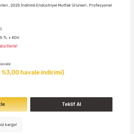
rleri
,
2025 İndirimli Endüstriyel Mutfak Ürünleri
,
Profesyonel
0
65 TL + KDV
ksitlerle!
Havale
( %3,00 havale indirimi)
le
Teklif Al
siz kargo!