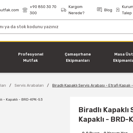
+90 850 30 70
Kargom
Kurum
utfak.com
Blog
300
Nerede?
Talep
i
Profesyonel
Çamaşırhane
Masa Üs
Mutfak
Ekipmanları
Ekipmanla
Ekipmanları
ları
Servis Arabaları
Biradlı Kapaklı Servis Arabası - Etrafı Kapalı
Biradlı Kapaklı 
Kapaklı - BRD-