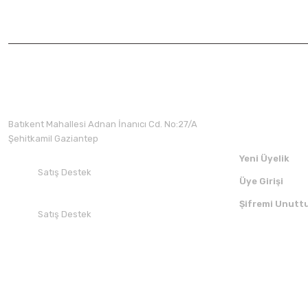
Üyelik
Batıkent Mahallesi Adnan İnanıcı Cd. No:27/A
Şehitkamil Gaziantep
Yeni Üyelik
Satış Destek
Üye Girişi
+90 532 412 94 51
Şifremi Unutt
Satış Destek
+90 850 30 70 300