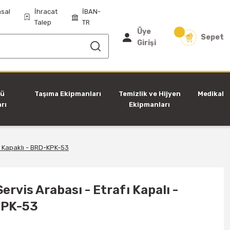
sal
İhracat
İBAN-
Talep
TR
Üye
Sepet
Girişi
tü
Taşıma Ekipmanları
Temizlik ve Hijyen
Medikal
rı
Ekipmanları
 - Kapaklı - BRD-KPK-53
Servis Arabası - Etrafı Kapalı -
KPK-53