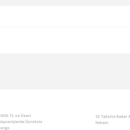
Bu ürüne ilk yorumu siz yapın!
Yorum Yaz
5000 TL ve Üzeri
12 Taksite Kadar A
lışverişlerde Ücretsiz
İmkanı
Kargo