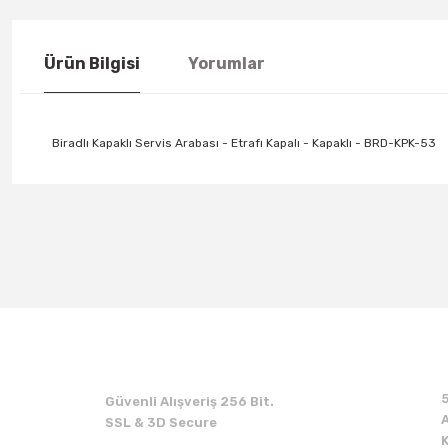
Ürün Bilgisi
Yorumlar
Biradlı Kapaklı Servis Arabası - Etrafı Kapalı - Kapaklı - BRD-KPK-53
Güvenli Alışveriş 256 Bit.
A
SSL & 3D Secure