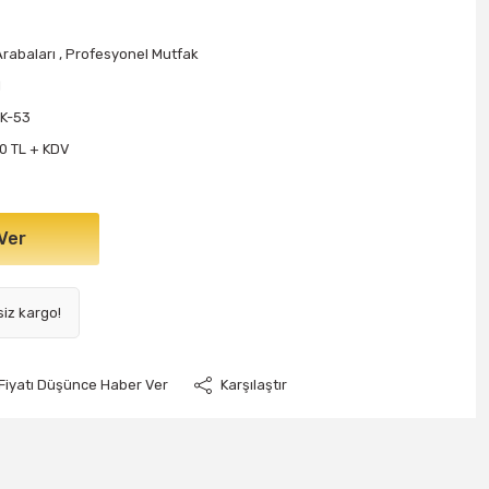
Arabaları
,
Profesyonel Mutfak
I
K-53
0 TL + KDV
Ver
siz kargo!
Fiyatı Düşünce Haber Ver
Karşılaştır