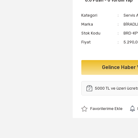
0.0 Puan - 0 Yorum Yap
Kategori
Servis 
Marka
BİRADL
Stok Kodu
BRD-KP
Fiyat
5.290,0
Gelince Haber 
5000 TL ve üzeri ücret