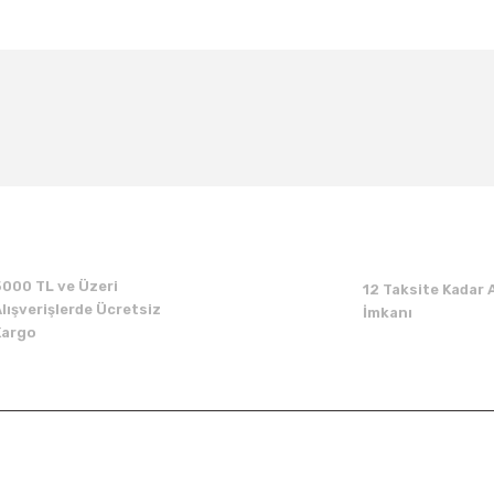
Bu ürüne ilk yorumu siz yapın!
Yorum Yaz
5000 TL ve Üzeri
12 Taksite Kadar A
lışverişlerde Ücretsiz
İmkanı
Kargo