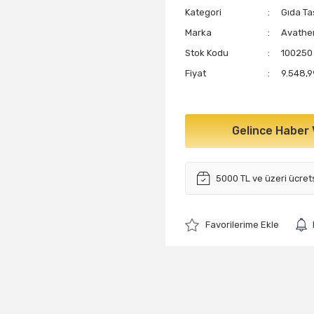
Kategori
Gıda Ta
Marka
Avathe
Stok Kodu
100250
Fiyat
9.548,9
Gelince Haber 
5000 TL ve üzeri ücret