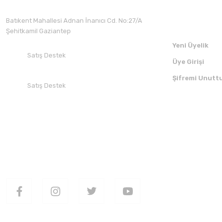
Üyelik
Batıkent Mahallesi Adnan İnanıcı Cd. No:27/A
Şehitkamil Gaziantep
Yeni Üyelik
Satış Destek
Üye Girişi
+90 532 412 94 51
Şifremi Unutt
Satış Destek
+90 850 30 70 300
SOSYAL MEDYADA BİZİ TAKİP EDİN
UYGULAMAMI