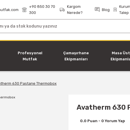
+90 850 30 70
Kargom
Kurum
utfak.com
Blog
300
Nerede?
Talep
i
Profesyonel
Çamaşırhane
Masa Üs
Mutfak
Ekipmanları
Ekipmanla
Ekipmanları
therm 630 Pastane Thermobox
Avatherm 630 
0.0 Puan - 0 Yorum Yap