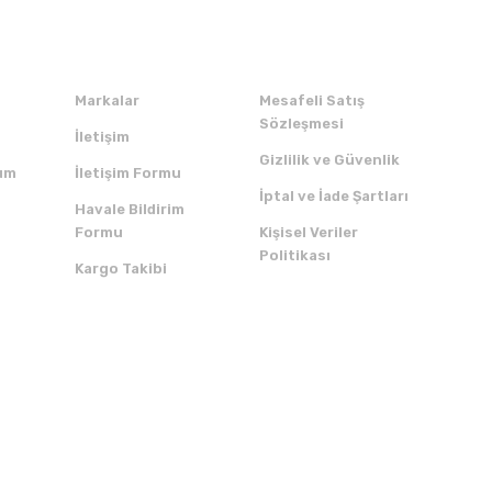
Kurumsal
Alışveriş
Markalar
Mesafeli Satış
Sözleşmesi
İletişim
Gizlilik ve Güvenlik
um
İletişim Formu
İptal ve İade Şartları
Havale Bildirim
Formu
Kişisel Veriler
Politikası
Kargo Takibi
ZI İNDİRİN
SERTİFİKALAR