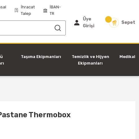
sal
İhracat
İBAN-
Talep
TR
Üye
Sepet
Girişi
tü
Taşıma Ekipmanları
Temizlik ve Hijyen
Medikal
rı
Ekipmanları
Pastane Thermobox