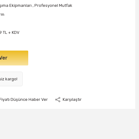
şıma Ekipmanları
,
Profesyonel Mutfak
rm
9 TL + KDV
Ver
siz kargo!
Fiyatı Düşünce Haber Ver
Karşılaştır