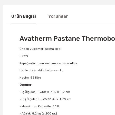
Ürün Bilgisi
Yorumlar
Avatherm Pastane Thermobo
Önden yüklemeli, sıkma kilitli
5 raflı
Kapağında menü kart yuvası mevcuttur
Üstten taşınabilir kulbu vardır
Hacim: 53 litre
Ölçüler
• İç Ölçüler: L: 30x W: 30x H: 59 cm
• Dış Ölçüler: L: 39x W: 40x H: 69 cm
• Maksimum Kapasite: 53 lt
• Ağırlık: 8.2 kg (± 200 gr.)