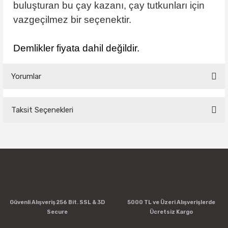
buluşturan bu çay kazanı, çay tutkunları için
vazgeçilmez bir seçenektir.
Demlikler fiyata dahil değildir.
Yorumlar
Taksit Seçenekleri
Bu ürüne ilk yorumu siz yapın!
Yorum Yaz
Güvenli Alışveriş 256 Bit. SSL & 3D
5000 TL ve Üzeri Alışverişlerde
Secure
Ücretsiz Kargo