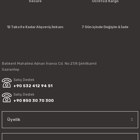
Secure
Ücretsiz Kargo
12 Taksite Kadar Alışveriş İmkanı
7 Gün içinde Değişim & İade
Batıkent Mahallesi Adnan İnanıcı Cd. No:27/A Şehitkamil
Gaziantep
Satış Destek
+90 532 412 94 51
Satış Destek
+90 850 30 70 300
Üyelik