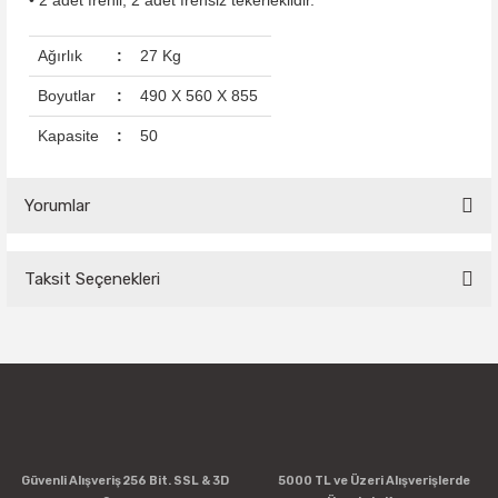
• 2 adet frenli, 2 adet frensiz tekerleklidir.
Ağırlık
:
27 Kg
Boyutlar
:
490 X 560 X 855
Kapasite
:
50
Yorumlar
Taksit Seçenekleri
Bu ürüne ilk yorumu siz yapın!
Yorum Yaz
Güvenli Alışveriş 256 Bit. SSL & 3D
5000 TL ve Üzeri Alışverişlerde