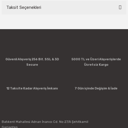
Taksit Seçenekleri
Bu ürüne ilk yorumu siz yapın!
Yorum Yaz
Güvenli Alışveriş 256 Bit. SSL & 3D
5000 TL ve Üzeri Alışverişlerde
Secure
Ücretsiz Kargo
12 Taksite Kadar Alışveriş İmkanı
7 Gün içinde Değişim & İade
Batıkent Mahallesi Adnan İnanıcı Cd. No:27/A Şehitkamil
Gaziantep