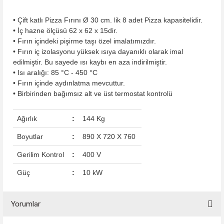
• Çift katlı Pizza Fırını Ø 30 cm. lik 8 adet Pizza kapasitelidir.
• İç hazne ölçüsü 62 x 62 x 15dir.
• Fırın içindeki pişirme taşı özel imalatımızdır.
• Fırın iç izolasyonu yüksek ısıya dayanıklı olarak imal
edilmiştir. Bu sayede ısı kaybı en aza indirilmiştir.
• Isı aralığı: 85 °C - 450 °C
• Fırın içinde aydınlatma mevcuttur.
• Birbirinden bağımsız alt ve üst termostat kontrolü
Ağırlık
:
144 Kg
Boyutlar
:
890 X 720 X 760
Gerilim Kontrol
:
400 V
Güç
:
10 kW
Yorumlar