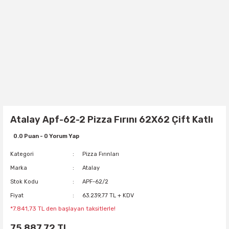
Atalay Apf-62-2 Pizza Fırını 62X62 Çift Katlı
0.0 Puan - 0 Yorum Yap
Kategori
Pizza Fırınları
Marka
Atalay
Stok Kodu
APF-62/2
Fiyat
63.239,77 TL + KDV
*7.841,73 TL den başlayan taksitlerle!
75.887,72 TL