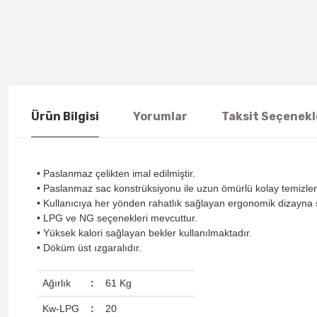
Ürün Bilgisi
Yorumlar
Taksit Seçenekl
• Paslanmaz çelikten imal edilmiştir.
• Paslanmaz sac konstrüksiyonu ile uzun ömürlü kolay temizleneb
• Kullanıcıya her yönden rahatlık sağlayan ergonomik dizayna s
• LPG ve NG seçenekleri mevcuttur.
• Yüksek kalori sağlayan bekler kullanılmaktadır.
• Döküm üst ızgaralıdır.
Ağırlık
:
61 Kg
Kw-LPG
:
20