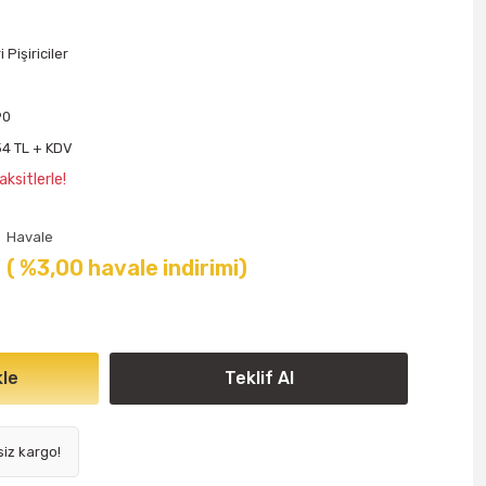
 Pişiriciler
90
54 TL + KDV
ksitlerle!
Havale
( %3,00 havale indirimi)
le
Teklif Al
siz kargo!