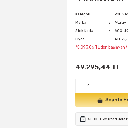
0.0 Puan - 0 Yorum Yap
Kategori
900 Seri
Marka
Atalay
Stok Kodu
AGO-4
Fiyat
41.079,
*5.093,86 TL den başlayan ta
49.295,44 TL
Sepete Ek
5000 TL ve üzeri ücret