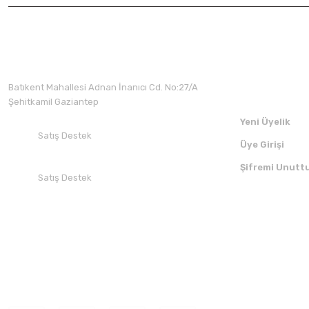
Üyelik
Batıkent Mahallesi Adnan İnanıcı Cd. No:27/A
Şehitkamil Gaziantep
Yeni Üyelik
Satış Destek
Üye Girişi
+90 532 412 94 51
Şifremi Unutt
Satış Destek
+90 850 30 70 300
SOSYAL MEDYADA BİZİ TAKİP EDİN
UYGULAMAMI