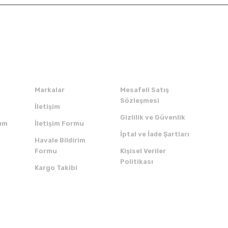
Kurumsal
Alışveriş
Markalar
Mesafeli Satış
Sözleşmesi
İletişim
Gizlilik ve Güvenlik
um
İletişim Formu
İptal ve İade Şartları
Havale Bildirim
Formu
Kişisel Veriler
Politikası
Kargo Takibi
ZI İNDİRİN
SERTİFİKALAR