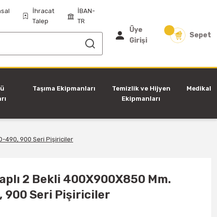
sal
İhracat
İBAN-
Talep
TR
Üye
Sepet
Girişi
tü
Taşıma Ekipmanları
Temizlik ve Hijyen
Medikal
rı
Ekipmanları
490, 900 Seri Pişiriciler
laplı 2 Bekli 400X900X850 Mm.
 900 Seri Pişiriciler