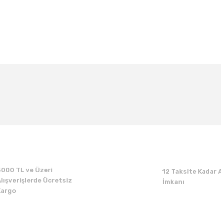
Bu ürüne ilk yorumu siz yapın!
Yorum Yaz
5000 TL ve Üzeri
12 Taksite Kadar A
lışverişlerde Ücretsiz
İmkanı
Kargo