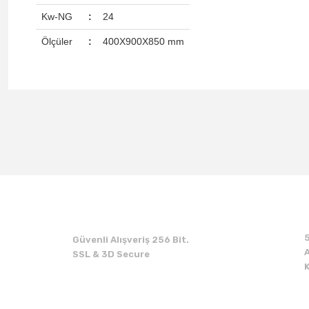
Kw-NG
:
24
Ölçüler
:
400X900X850 mm
Güvenli Alışveriş 256 Bit.
A
SSL & 3D Secure