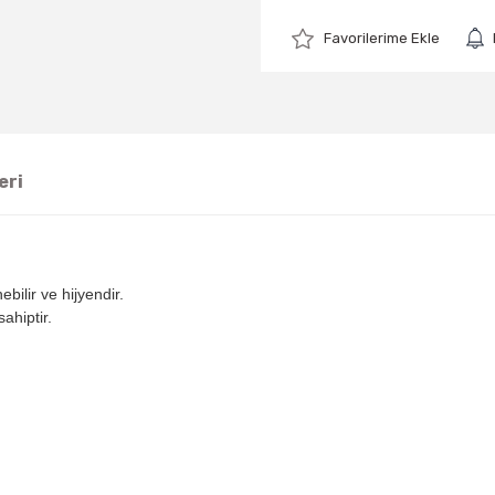
eri
ilir ve hijyendir.
ahiptir.