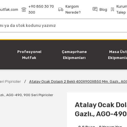
+90 850 30 70
Kargom
Kurum
utfak.com
Blog
300
Nerede?
Talep
i
Profesyonel
Çamaşırhane
Masa Üs
Mutfak
Ekipmanları
Ekipmanla
Ekipmanları
ri Pişiriciler
Atalay Ocak Dolaplı 2 Bekli 400X900X850 Mm. Gazlı., AGO-
Atalay Ocak Do
Gazlı., AGO-490,