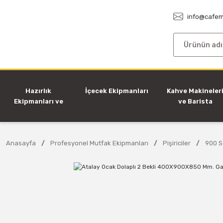
info@cafem
Hazırlık
İçecek Ekipmanları
Kahve Makineler
Ekipmanları ve
ve Barista
Makineleri
Ekipmanları
Anasayfa
Profesyonel Mutfak Ekipmanları
Pişiriciler
900 Se