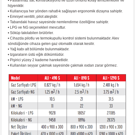
• Paslanmaz sac konstrüksiyonu ile uzun ömürlü kolay temizlenebilir ve
hijyeniktir.
• Kullanıcıya her yönden rahatl›k sağlayan ergonomik dizayna sahiptir.
• Emniyet ventilli, pilot ateşlidir.
• Tabandaki havuz sayesinde nemlendirme özelliğine sahiptir.
• LPG ve NG seçenekleri mevcuttur.
• Söküp takılabilen brülörler.
• Cihazda pilotlu ve termokupullu kontrol sistemi bulunmaktadır. Alev
söndüğünde cihaza gelen gaz otomatik olarak kesilir.
• Yağ kabı alt bölümde bulunmaktadır.
• Izgaraların üstü eğik dökümlüdür.
• Pişirici yüzey 2 kademe hareketlidir.
• Kullanılan seyyar çakmak sayesinde çakmak ısıdan zarar görmez.