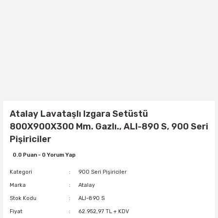
Atalay Lavataşlı Izgara Setüstü
800X900X300 Mm. Gazlı., ALI-890 S, 900 Seri
Pişiriciler
0.0 Puan - 0 Yorum Yap
Kategori
900 Seri Pişiriciler
Marka
Atalay
Stok Kodu
ALI-890 S
Fiyat
62.952,97 TL + KDV