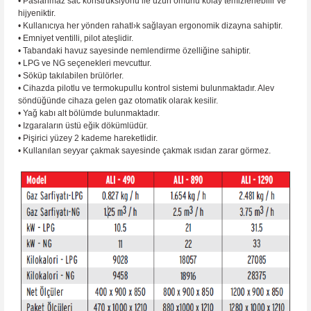
• Paslanmaz sac konstrüksiyonu ile uzun ömürlü kolay temizlenebilir ve
hijyeniktir.
• Kullanıcıya her yönden rahatl›k sağlayan ergonomik dizayna sahiptir.
• Emniyet ventilli, pilot ateşlidir.
• Tabandaki havuz sayesinde nemlendirme özelliğine sahiptir.
• LPG ve NG seçenekleri mevcuttur.
• Söküp takılabilen brülörler.
• Cihazda pilotlu ve termokupullu kontrol sistemi bulunmaktadır. Alev
söndüğünde cihaza gelen gaz otomatik olarak kesilir.
• Yağ kabı alt bölümde bulunmaktadır.
• Izgaraların üstü eğik dökümlüdür.
• Pişirici yüzey 2 kademe hareketlidir.
• Kullanılan seyyar çakmak sayesinde çakmak ısıdan zarar görmez.