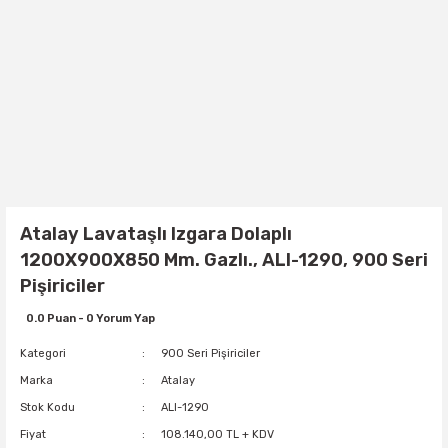
Atalay Lavataşlı Izgara Dolaplı
1200X900X850 Mm. Gazlı., ALI-1290, 900 Seri
Pişiriciler
0.0 Puan - 0 Yorum Yap
Kategori
900 Seri Pişiriciler
Marka
Atalay
Stok Kodu
ALI-1290
Fiyat
108.140,00 TL + KDV