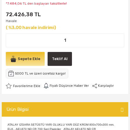
*7.484,06 TL den başlayan taksitlerle!
72.426,38 TL
Havale
( %3,00 havale indirimi)
Sepete Ekle
Teklif Al
5000 TL ve üzeri ücretsiz kargo!
Fiyatı Düşünce Haber Ver
Karşılaştır
Ürün Bilgisi
ATALAY IZGARA SETÜSTÜ YARI OLUKLU YARI DÜZ KROM 800x700x300 mm.
ELK., AEI-870 ND CR 700 Seri Pişiriciler ATALAY AEI-870 ND CR