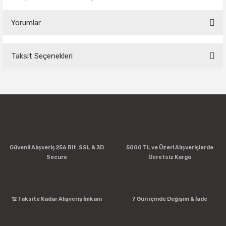
Yorumlar
Taksit Seçenekleri
Bu ürüne ilk yorumu siz yapın!
Yorum Yaz
Güvenli Alışveriş 256 Bit. SSL & 3D
5000 TL ve Üzeri Alışverişlerde
Secure
Ücretsiz Kargo
12 Taksite Kadar Alışveriş İmkanı
7 Gün içinde Değişim & İade