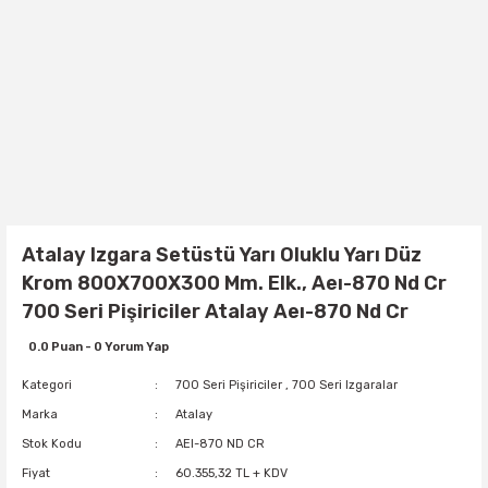
Atalay Izgara Setüstü Yarı Oluklu Yarı Düz
Krom 800X700X300 Mm. Elk., Aeı-870 Nd Cr
700 Seri Pişiriciler Atalay Aeı-870 Nd Cr
0.0 Puan - 0 Yorum Yap
Kategori
700 Seri Pişiriciler
,
700 Seri Izgaralar
Marka
Atalay
Stok Kodu
AEI-870 ND CR
Fiyat
60.355,32 TL + KDV