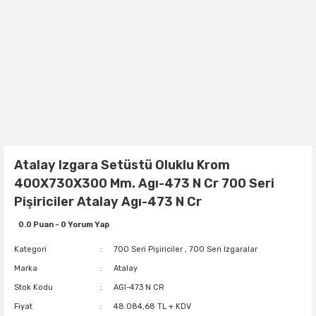
Atalay Izgara Setüstü Oluklu Krom
400X730X300 Mm. Agı-473 N Cr 700 Seri
Pişiriciler Atalay Agı-473 N Cr
0.0 Puan - 0 Yorum Yap
Kategori
700 Seri Pişiriciler
,
700 Seri Izgaralar
Marka
Atalay
Stok Kodu
AGI-473 N CR
Fiyat
48.084,68 TL + KDV