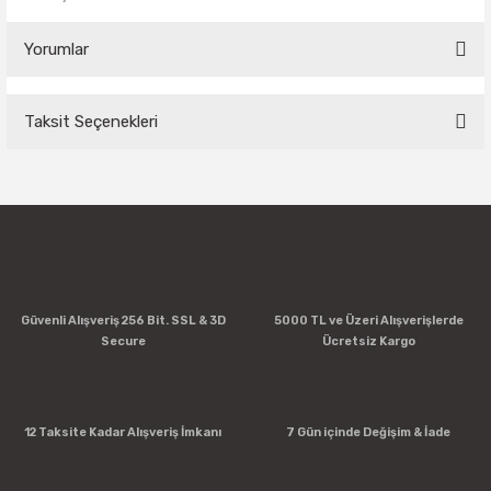
Yorumlar
Taksit Seçenekleri
Bu ürüne ilk yorumu siz yapın!
Yorum Yaz
Güvenli Alışveriş 256 Bit. SSL & 3D
5000 TL ve Üzeri Alışverişlerde
Secure
Ücretsiz Kargo
12 Taksite Kadar Alışveriş İmkanı
7 Gün içinde Değişim & İade