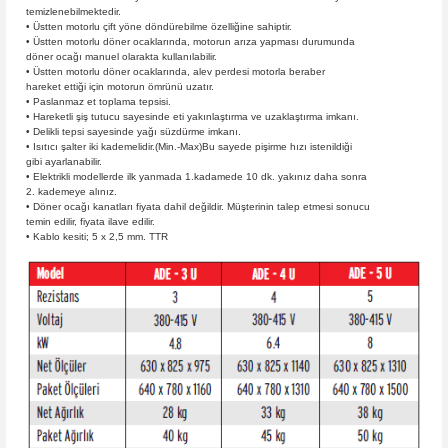
temizlenebilmektedir.
• Üstten motorlu çift yöne döndürebilme özelliğine sahiptir.
• Üstten motorlu döner ocaklarında, motorun arıza yapması durumunda
döner ocağı manuel olarakta kullanılabilir.
• Üstten motorlu döner ocaklarında, alev perdesi motorla beraber
hareket ettiği için motorun ömrünü uzatır.
• Paslanmaz et toplama tepsisi.
• Hareketli şiş tutucu sayesinde eti yakınlaştırma ve uzaklaştırma imkanı.
• Delikli tepsi sayesinde yağı süzdürme imkanı.
• Isıtıcı şalter iki kademelidir.(Min.-Max)Bu sayede pişirme hızı istenildiği
gibi ayarlanabilir.
• Elektrikli modellerde ilk yanmada 1.kadamede 10 dk. yakınız daha sonra
2. kademeye alınız.
• Döner ocağı kanatları fiyata dahil değildir. Müşterinin talep etmesi sonucu
temin edilir, fiyata ilave edilir.
• Kablo kesiti; 5 x 2,5 mm. TTR