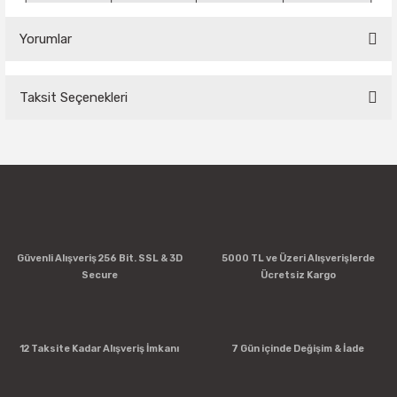
Yorumlar
Taksit Seçenekleri
Bu ürüne ilk yorumu siz yapın!
Yorum Yaz
Güvenli Alışveriş 256 Bit. SSL & 3D
5000 TL ve Üzeri Alışverişlerde
Secure
Ücretsiz Kargo
12 Taksite Kadar Alışveriş İmkanı
7 Gün içinde Değişim & İade