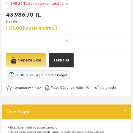
*4.545,29 TL den başlayan taksitlerle!
43.986,70 TL
Havale
( %3,00 havale indirimi)
Sepete Ekle
Teklif Al
5000 TL ve üzeri ücretsiz kargo!
Fiyatı Düşünce Haber Ver
Karşılaştır
Ürün Bilgisi
• Elektrik kontrollü ve seran camlıdır.
• Seran camlı olması sayesinde kullanım sonrası biriken atıklar kolayca