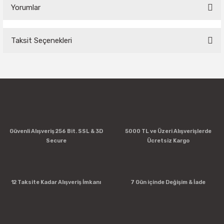
Yorumlar
Taksit Seçenekleri
Bu ürüne ilk yorumu siz yapın!
Yorum Yaz
Güvenli Alışveriş 256 Bit. SSL & 3D
5000 TL ve Üzeri Alışverişlerde
Secure
Ücretsiz Kargo
12 Taksite Kadar Alışveriş İmkanı
7 Gün içinde Değişim & İade