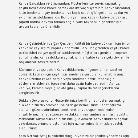
Kahve Bardakları ve Ekipmanları: Müşterilerinize servis yapmak için
çeşitli boyutlarda kahve bardaklara ihtiyaç duyarsınız. Kahve fincanları,
latte bardakları, çay bardakları ve kaşık setleri gibi çeşitli bardaklar ve
ekipmanlar stoklanmalıdır. Bunun yanı sıra, kapaklı kahve bardakları,
pipetli bardaklar veya termoslar gibi yanı taşınabilir içecekler için
uygun kaplar da önemlidir.
Kahve Çekirdekleri ve Çay Çeşitleri: Kaliteli bir kahve dükkanı için iyi bir
kahve ve çay seçimi yapmak önemlidir. Farklı bölgelerden çeşitli kahve
çekirdekleri ve çay çeşitleri stoklanarak müşterilere geniş bir seçenek
sunulmalıdır. Kahve dükkanı açmak için iyi kalite kahve çekirdekleri ile
başlamanızı tavsite ederiz.
Süslemeler ve Şuruplar: Kahve dükkanınızın içeceklerine lezzet ve
görsellik katmak için çeşitli süslemeler ve şuruplar kullanabilirsiniz.
Kahve üzerine kakao, tarçın veya hindistan cevizi rendesi gibi
süslemeler eklemek, içecekleri daha cazip hale getirebilir. Ayrıca,
vanilya, karamel veya çikolata gibi şuruplar da tat seçeneklerini
zenginleştirir.
Dükkan Dekorasyonu: Müşterilerinize keyifli bir atmosfer sunmak için
dükkanınızın dekorasyonuna özen göstermelisiniz. Rahat oturma
alanları, güzel aydınlatma, sıcak renkler ve uygun mobilyalar,
misafirlerinizi rahat ettirecek ve dükkanınızın ambiyansını artıracaktır.
Mekanınız kahve dükkanınızın kimliği olacaktır. Kahve dükkanı açmak
ve dekorasyonunu oluşturmak için uzman mimarlarımızdan destek
alabilirsiniz.
Kasa Sistemi: Satış işlemlerini düzgün ve hızlı bir şekilde yönetmek için