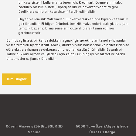
bir kasa sistemi kullanmanız önemlidir. Kredi kartı ödemelerini kabul
edebilen bir POS sistemi, sipariş takibi ve envanter yönetimi gibi
özelliklere sahip bir kasa sistemi tercih edilmelidir.
Hijyen ve Temizlik Malzemeleri: Bir kahve dükkanında hijyen ve temizlik
çok önemlidir. El hijyen ürünleri, temizlik malzemeleri, bulaşık deterjanı,
temizlik bezleri gibi malzemelerin düzenli olarak temin edilmesi
gerekmektedir.
Bu ihtiyaç listesi, bir kahve dükkanı açmak için gerekli olan temel ekipmanlar
ve malzemeleri içermektedir. Ancak, dükkanınızın konseptine ve hedef kitlenize
göre ekstra ekipman ve dekorasyon unsurları da düşünülmelidir. Başarılı bir
kahve dükkanı açmak ve işletmek için kaliteli ürünler, iyi bir hizmet ve özenli
bir atmosfer sağlamak önemlidir.
Tüm Bloglar
Güvenli Alışveriş 256 Bit. SSL & 3D
5000 TL ve Üzeri Alışverişlerde
Secure
Ücretsiz Kargo