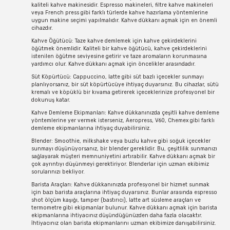
kaliteli kahve makinesidir. Espresso makineleri, filtre kahve makineleri
veya French press gibi farklı türlerde kahve hazırlama yöntemlerine
uygun makine seçimi yapılmalıdır. Kahve dükkanı açmak için en önemli
cihazdır.
Kahve Öğütücü: Taze kahve demlemek için kahve çekirdeklerini
öğütmek önemlidir. Kaliteli bir kahve öğütücü, kahve çekirdeklerini
istenilen öğütme seviyesine getirir ve taze aromaların korunmasına
yardımcı olur. Kahve dükkanı açmak için öncelikler arasındadır.
Süt Köpürtücü: Cappuccino, latte gibi süt bazlı içecekler sunmayı
planlıyorsanız, bir süt köpürtücüye ihtiyaç duyarsınız. Bu cihazlar, sütü
kremalı ve köpüklü bir kıvama getirerek içeceklerinize profesyonel bir
dokunuş katar.
Kahve Demleme Ekipmanları: Kahve dükkanınızda çeşitli kahve demleme
yöntemlerine yer vermek isterseniz, Aeropress, V60, Chemex gibi farklı
demleme ekipmanlarına ihtiyaç duyabilirsiniz.
Blender: Smoothie, milkshake veya buzlu kahve gibi soğuk içecekler
sunmayı düşünüyorsanız, bir blender gereklidir. Bu, çeşitlilik sunmanızı
sağlayarak müşteri memnuniyetini artırabilir. Kahve dükkanı açmak bir
çok ayrıntıyı düşünmeyi gerektiriyor. Blenderlar için uzman ekibimiz
sorularınızı bekliyor.
Barista Araçları: Kahve dükkanınızda profesyonel bir hizmet sunmak
için bazı barista araçlarına ihtiyaç duyarsınız. Bunlar arasında espresso
shot ölçüm kaşığı, tamper (bastırıcı), latte art süsleme araçları ve
termometre gibi ekipmanlar bulunur. Kahve dükkanı açmak için barista
ekipmanlarına ihtiyacınız düşündüğünüzden daha fazla olacaktır.
İhtiyacınız olan barista ekipmanlarını uzman ekibimize danışabilirsiniz.