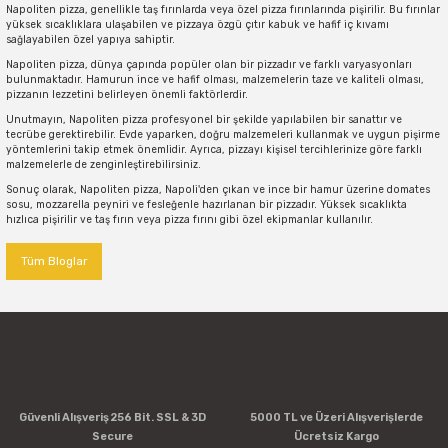
Napoliten pizza, genellikle taş fırınlarda veya özel pizza fırınlarında pişirilir. Bu fırınlar
yüksek sıcaklıklara ulaşabilen ve pizzaya özgü çıtır kabuk ve hafif iç kıvamı
sağlayabilen özel yapıya sahiptir.
Napoliten pizza, dünya çapında popüler olan bir pizzadır ve farklı varyasyonları
bulunmaktadır. Hamurun ince ve hafif olması, malzemelerin taze ve kaliteli olması,
pizzanın lezzetini belirleyen önemli faktörlerdir.
Unutmayın, Napoliten pizza profesyonel bir şekilde yapılabilen bir sanattır ve
tecrübe gerektirebilir. Evde yaparken, doğru malzemeleri kullanmak ve uygun pişirme
yöntemlerini takip etmek önemlidir. Ayrıca, pizzayı kişisel tercihlerinize göre farklı
malzemelerle de zenginleştirebilirsiniz.
Sonuç olarak, Napoliten pizza, Napoli'den çıkan ve ince bir hamur üzerine domates
sosu, mozzarella peyniri ve fesleğenle hazırlanan bir pizzadır. Yüksek sıcaklıkta
hızlıca pişirilir ve taş fırın veya pizza fırını gibi özel ekipmanlar kullanılır.
Tüm Bloglar
Güvenli Alışveriş 256 Bit. SSL & 3D
5000 TL ve Üzeri Alışverişlerde
Secure
Ücretsiz Kargo